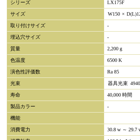
シリーズ
LX175F
サイズ
W
150
×
D(L)
1
取り付けサイズ
-
埋込穴サイズ
-
質量
2,200 g
色温度
6500 K
演色性評価数
Ra 85
光束
器具光束
494
寿命
40,000 時間
製品カラー
-
機能
消費電力
30.8 w ～ 29.7 