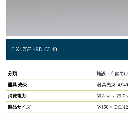
LX175F-49D-CL40
ラインルクス 直付型 非調光 40形 幅150
分類
施設・店舗向け
器具 光束
器具光束
4,940
消費電力
30.8
w
～ 29.7
製品サイズ
W
150
×
D(L)
1