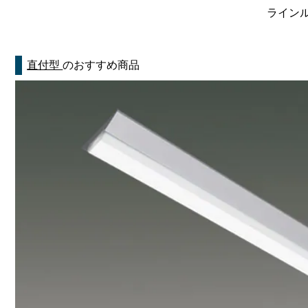
ラインルク
直付型
のおすすめ商品