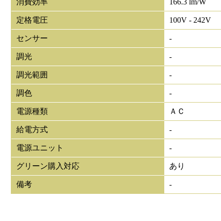
消費効率
166.3 lm/W
定格電圧
100V - 242V
センサー
-
調光
-
調光範囲
-
調色
-
電源種類
ＡＣ
給電方式
-
電源ユニット
-
グリーン購入対応
あり
備考
-