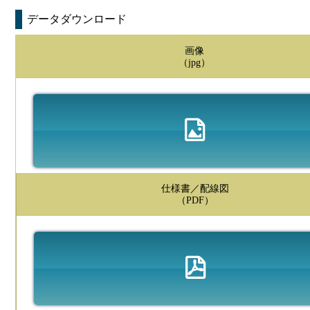
データダウンロード
画像
（jpg）
仕様書／配線図
（PDF）