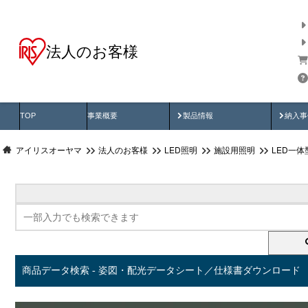
法人のお客様
商品データ検索
用途別から探す
納入
製品動画
納入
TOP
事業概要
製品情報
納入事
アイリスオーヤマ
法人のお客様
LED照明
施設用照明
LED一
商品データ検索 - 姿図・配光データシート／仕様書ダウンロード