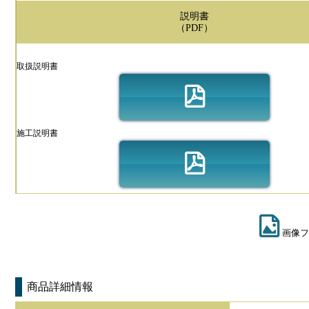
説明書
（PDF）
取扱説明書
施工説明書
画像フ
商品詳細情報