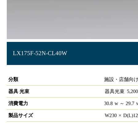
LX175F-52N-CL40W
ラインルクス 直付型 非調光 40形 幅230
分類
施設・店舗向け
器具 光束
器具光束
5,200
消費電力
30.8
w
～ 29.7
製品サイズ
W
230
×
D(L)
1