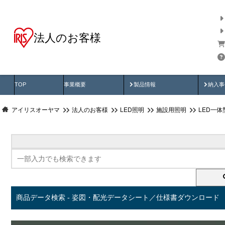
法人のお客様
商品データ検索
用途別から探す
納入
製品動画
納入
TOP
事業概要
製品情報
納入事
アイリスオーヤマ
法人のお客様
LED照明
施設用照明
LED一
商品データ検索 - 姿図・配光データシート／仕様書ダウンロード