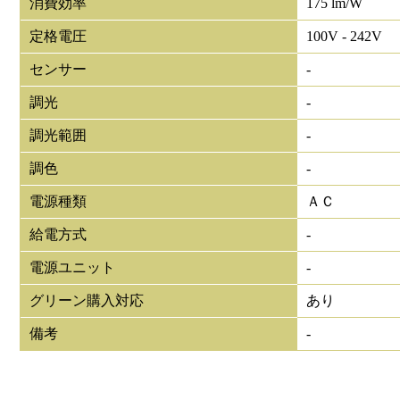
消費効率
175 lm/W
定格電圧
100V - 242V
センサー
-
調光
-
調光範囲
-
調色
-
電源種類
ＡＣ
給電方式
-
電源ユニット
-
グリーン購入対応
あり
備考
-