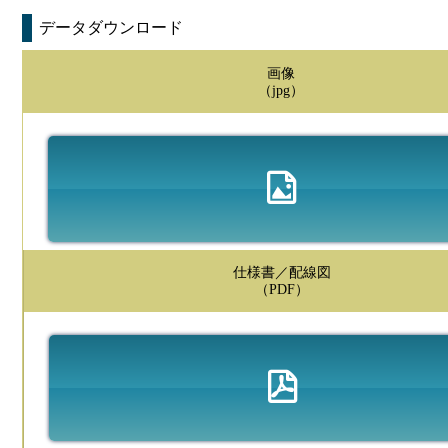
データダウンロード
画像
（jpg）
仕様書／配線図
（PDF）