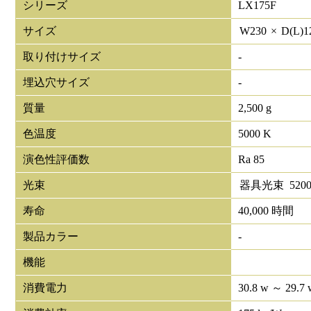
シリーズ
LX175F
サイズ
W
230
×
D(L)
1
取り付けサイズ
-
埋込穴サイズ
-
質量
2,500 g
色温度
5000 K
演色性評価数
Ra 85
光束
器具光束
520
寿命
40,000 時間
製品カラー
-
機能
消費電力
30.8 w ～ 29.7 