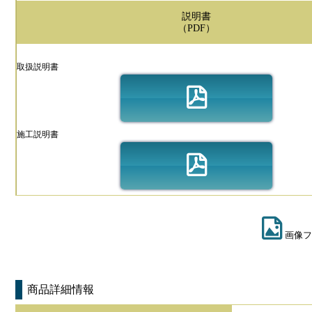
説明書
（PDF）
取扱説明書
施工説明書
画像フ
商品詳細情報