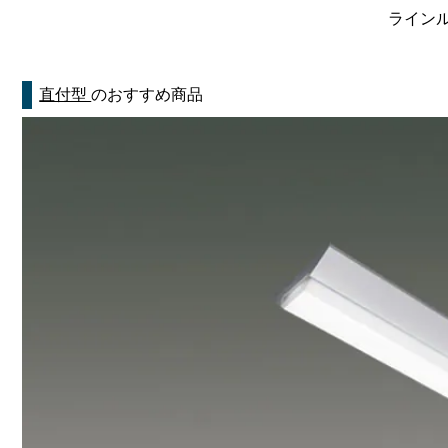
ラインルク
直付型
のおすすめ商品