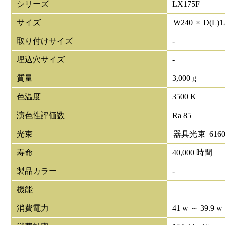
シリーズ
LX175F
サイズ
W
240
×
D(L)
1
取り付けサイズ
-
埋込穴サイズ
-
質量
3,000 g
色温度
3500 K
演色性評価数
Ra 85
光束
器具光束
616
寿命
40,000 時間
製品カラー
-
機能
消費電力
41 w ～ 39.9 w