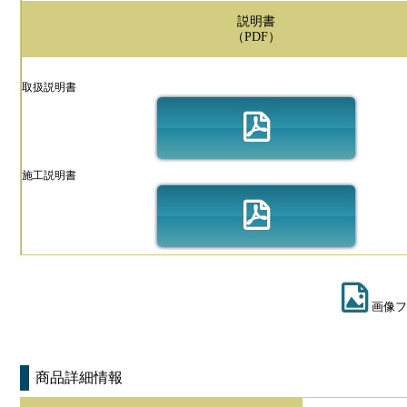
説明書
（PDF）
取扱説明書
施工説明書
画像フ
商品詳細情報