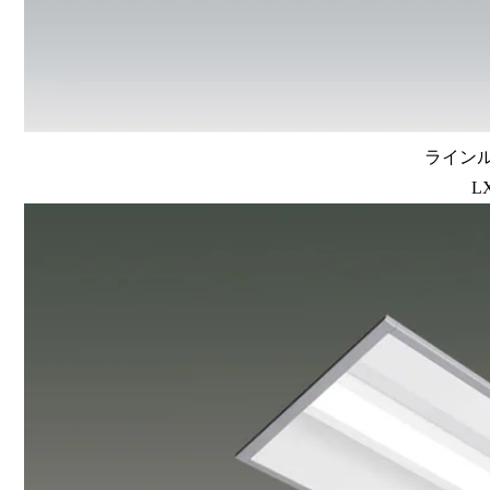
ラインルク
L