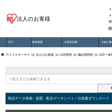
法人のお客様
商品データ検索
用途別から探す
納入
製品動画
納入
TOP
事業概要
製品情報
納入事
アイリスオーヤマ
法人のお客様
LED照明
施設用照明
LED一
商品データ検索 - 姿図・配光データシート／仕様書ダウンロード