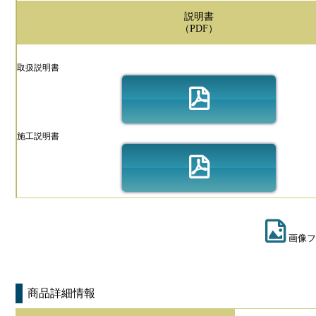
説明書
（PDF）
取扱説明書
施工説明書
画像フ
商品詳細情報