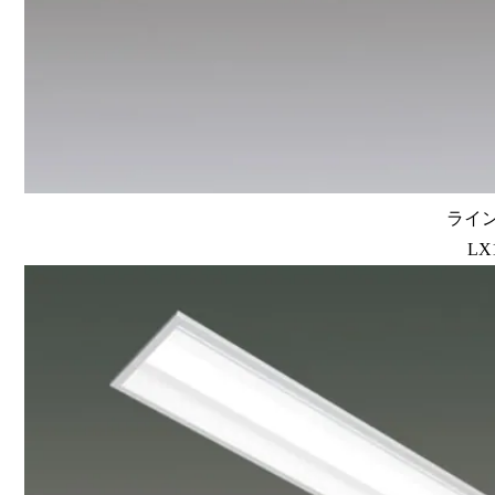
ライン
LX