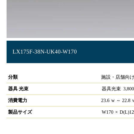
LX175F-38N-UK40-W170
ラインルクス 埋込型 非調光 40形 幅150
分類
施設・店舗向け
器具 光束
器具光束
3,800
消費電力
23.6
w
～ 22.8
製品サイズ
W
170
×
D(L)
1