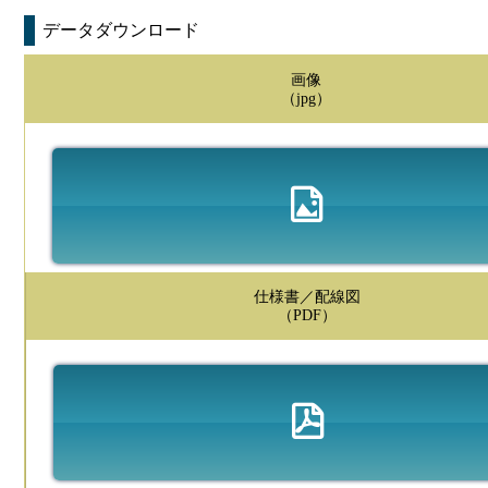
データダウンロード
画像
（jpg）
仕様書／配線図
（PDF）