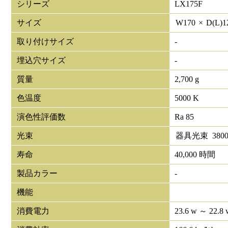
シリーズ
LX175F
サイズ
W
170
×
D(L)
1
取り付けサイズ
-
埋込穴サイズ
-
質量
2,700 g
色温度
5000 K
演色性評価数
Ra 85
光束
器具光束
380
寿命
40,000 時間
製品カラー
-
機能
消費電力
23.6 w ～ 22.8 