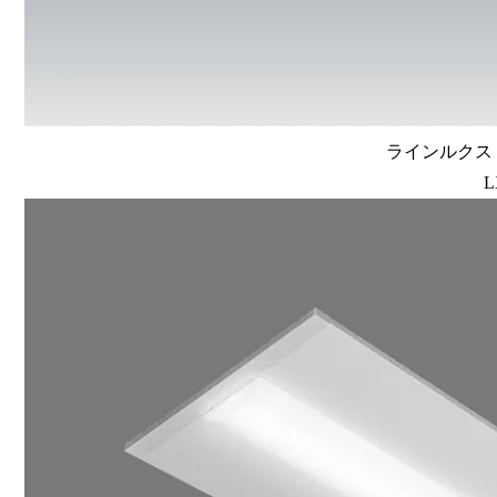
ラインルクス 埋
L