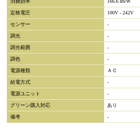
消費効率
166.6 lm/W
定格電圧
100V - 242V
センサー
-
調光
-
調光範囲
-
調色
-
電源種類
ＡＣ
給電方式
-
電源ユニット
-
グリーン購入対応
あり
備考
-