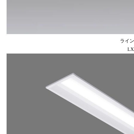
ラインル
LX