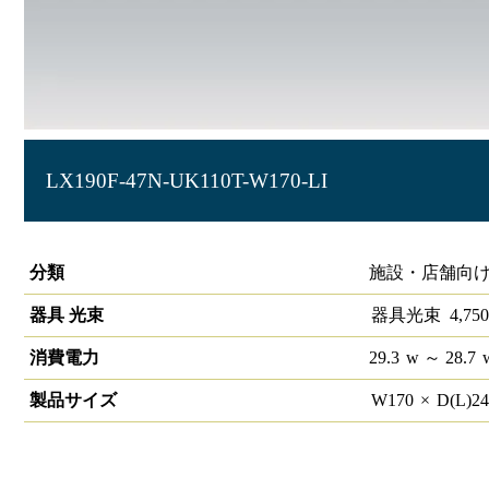
LX190F-47N-UK110T-W170-LI
ラインルクス 埋込型 LiCONEX 110形 幅150
分類
施設・店舗向け
器具 光束
器具光束
4,750
消費電力
29.3
w
～ 28.7
製品サイズ
W
170
×
D(L)
2