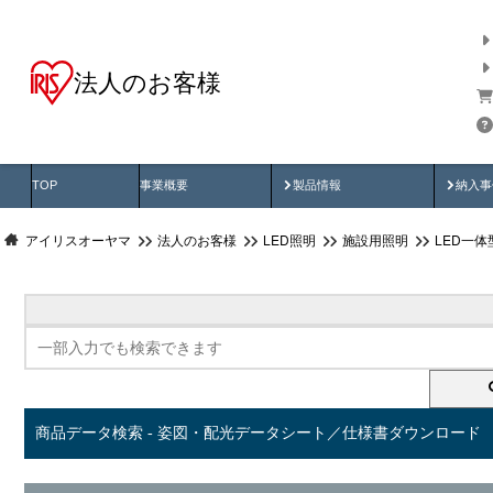
法人のお客様
商品データ検索
用途別から探す
納入
製品動画
納入
TOP
事業概要
製品情報
納入事
アイリスオーヤマ
法人のお客様
LED照明
施設用照明
LED一
商品データ検索 - 姿図・配光データシート／仕様書ダウンロード