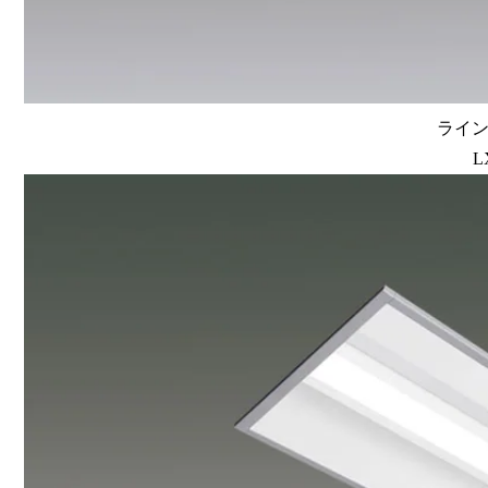
ラインル
L