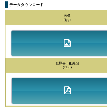
データダウンロード
画像
（jpg）
仕様書／配線図
（PDF）