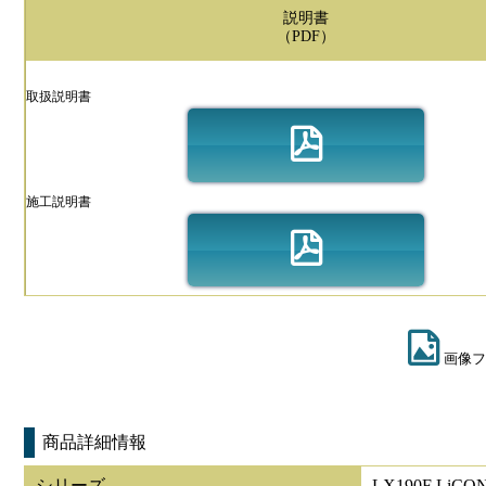
説明書
（PDF）
取扱説明書
施工説明書
画像フ
商品詳細情報
シリーズ
LX190F LiCO