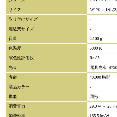
サイズ
W
170
×
D(L)
2
取り付けサイズ
-
埋込穴サイズ
-
質量
4,100 g
色温度
5000 K
演色性評価数
Ra 85
光束
器具光束
475
寿命
40,000 時間
製品カラー
-
機能
調光
消費電力
29.3 w ～ 28.7 
消費効率
165.5 lm/W