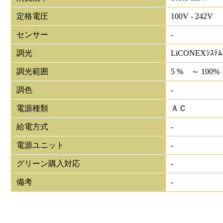
定格電圧
100V - 242V
センサー
-
調光
LiCONEXｼｽﾃ
調光範囲
5 % ～ 100%
調色
-
電源種類
ＡＣ
給電方式
-
電源ユニット
-
グリーン購入対応
-
備考
-