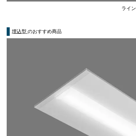
ライン
埋込型
のおすすめ商品