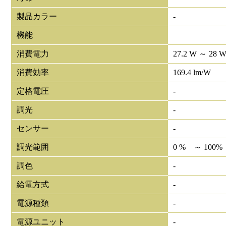
製品カラー
-
機能
消費電力
27.2 W ～ 28 
消費効率
169.4 lm/W
定格電圧
-
調光
-
センサー
-
調光範囲
0 % ～ 100%
調色
-
給電方式
-
電源種類
-
電源ユニット
-