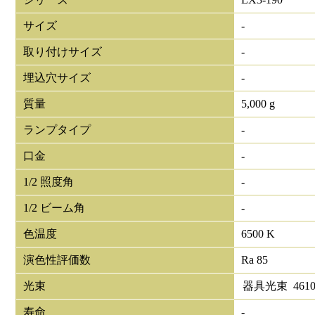
サイズ
-
取り付けサイズ
-
埋込穴サイズ
-
質量
5,000 g
ランプタイプ
-
口金
-
1/2 照度角
-
1/2 ビーム角
-
色温度
6500 K
演色性評価数
Ra 85
光束
器具光束
461
寿命
-