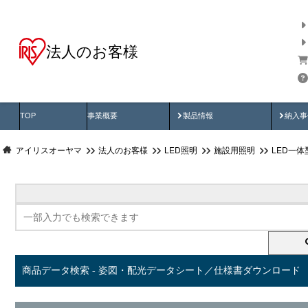
法人のお客様
商品データ検索
用途別から探す
納入
製品動画
納入
TOP
事業概要
製品情報
納入事
アイリスオーヤマ
法人のお客様
LED照明
施設用照明
LED一
商品データ検索 - 姿図・配光データシート／仕様書ダウンロード