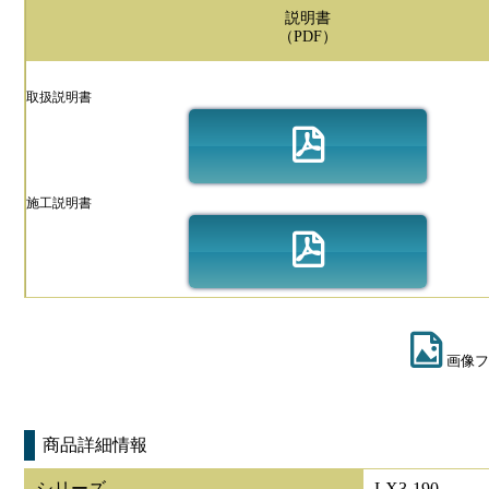
説明書
（PDF）
取扱説明書
施工説明書
画像フ
商品詳細情報
シリーズ
LX3-190