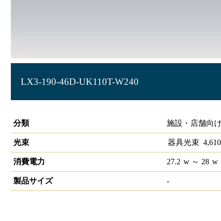
LX3-190-46D-UK110T-W240
ラインルクス 埋込型 非調光 110形 幅220
分類
施設・店舗向け
光束
器具光束
4,610
消費電力
27.2
w
～ 28
w
製品サイズ
-