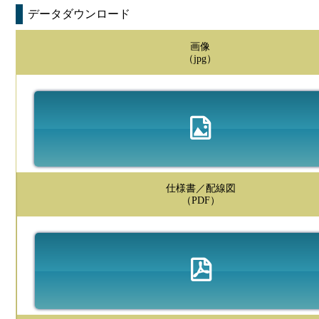
データダウンロード
画像
（jpg）
仕様書／配線図
（PDF）