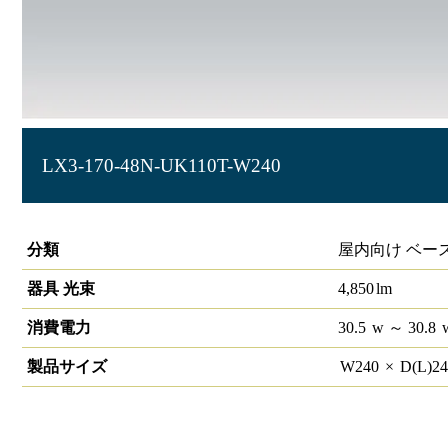
LX3-170-48N-UK110T-W240
ラインルクス 埋込型 非調光 110形 幅220
分類
屋内向け ベー
器具 光束
4,850
lm
消費電力
30.5
w
～ 30.8
製品サイズ
W
240
×
D(L)
2