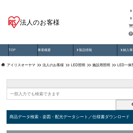
法人のお客様
商品データ検索
用途別から探す
納入
製品動画
納入
TOP
事業概要
製品情報
納入事
アイリスオーヤマ
法人のお客様
LED照明
施設用照明
LED一
商品データ検索 - 姿図・配光データシート／仕様書ダウンロード