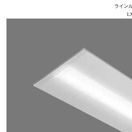
ラインルク
L