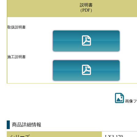
説明書
（PDF）
取扱説明書
施工説明書
画像フ
商品詳細情報
シリーズ
LX3-170