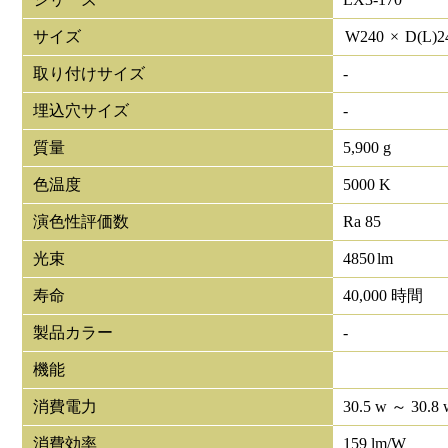
サイズ
W
240
×
D(L)
2
取り付けサイズ
-
埋込穴サイズ
-
質量
5,900 g
色温度
5000 K
演色性評価数
Ra 85
光束
4850
lm
寿命
40,000 時間
製品カラー
-
機能
消費電力
30.5 w ～ 30.8 
消費効率
159 lm/W