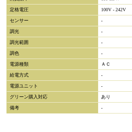
定格電圧
100V - 242V
センサー
-
調光
-
調光範囲
-
調色
-
電源種類
ＡＣ
給電方式
-
電源ユニット
-
グリーン購入対応
あり
備考
-