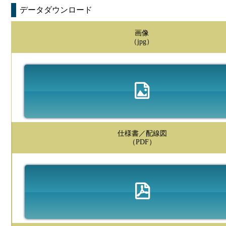
データダウンロード
画像
（jpg）
仕様書／配線図
（PDF）