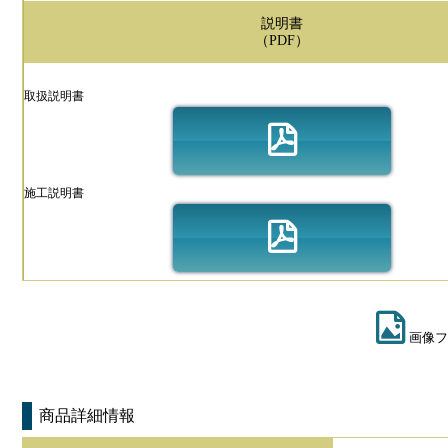
説明書
（PDF）
取扱説明書
施工説明書
画像フ
商品詳細情報