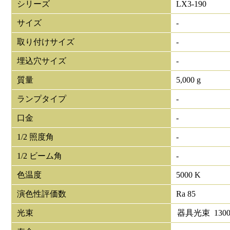
シリーズ
LX3-190
サイズ
-
取り付けサイズ
-
埋込穴サイズ
-
質量
5,000 g
ランプタイプ
-
口金
-
1/2 照度角
-
1/2 ビーム角
-
色温度
5000 K
演色性評価数
Ra 85
光束
器具光束
1300