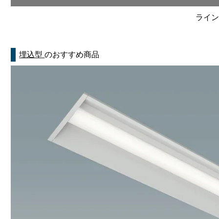
ライン
埋込型
のおすすめ商品