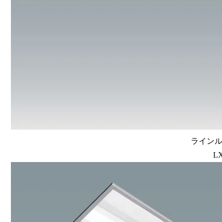
ラインルク
LX