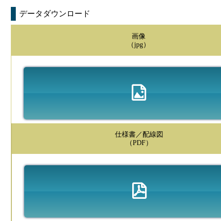
データダウンロード
画像
（jpg）
仕様書／配線図
（PDF）