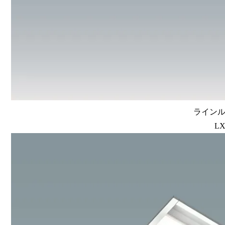
ラインルク
LX