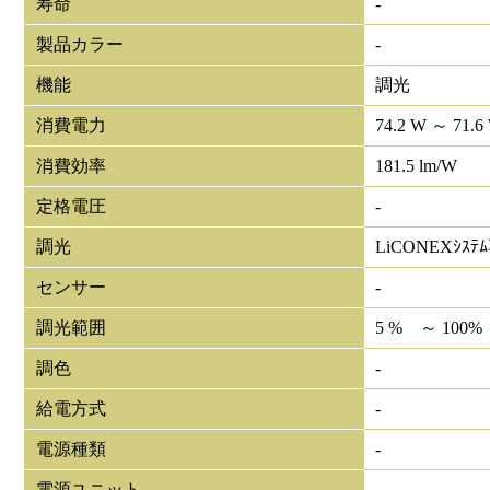
寿命
-
製品カラー
-
機能
調光
消費電力
74.2 W ～ 71.6
消費効率
181.5 lm/W
定格電圧
-
調光
LiCONEXｼｽﾃ
センサー
-
調光範囲
5 % ～ 100%
調色
-
給電方式
-
電源種類
-
電源ユニット
-