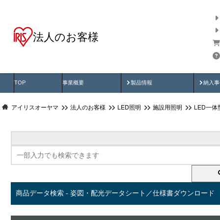
法人のお客様
商品データ検索
用途別から探す
納入
製品動画
納入
TOP
事業概要
製品情報
納入事
アイリスオーヤマ
法人のお客様
LED照明
施設用照明
LED一
商品データ検索 - 姿図・配光データシート／仕様書ダウンロード