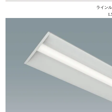
ラインルク
L