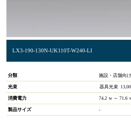
LX3-190-130N-UK110T-W240-LI
ラインルクス 埋込型 110形 LiCONEX 幅220
分類
施設・店舗向け
光束
器具光束
13,00
消費電力
74.2
w
～ 71.6
製品サイズ
-