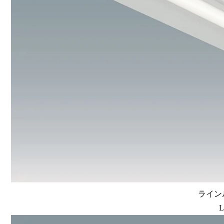
ラインル
L