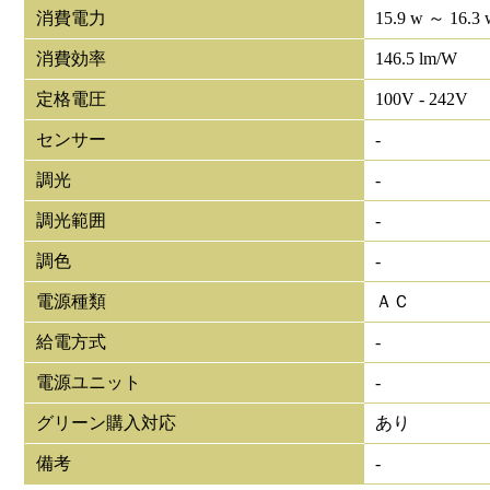
消費電力
15.9 w ～ 16.3 
消費効率
146.5 lm/W
定格電圧
100V - 242V
センサー
-
調光
-
調光範囲
-
調色
-
電源種類
ＡＣ
給電方式
-
電源ユニット
-
グリーン購入対応
あり
備考
-