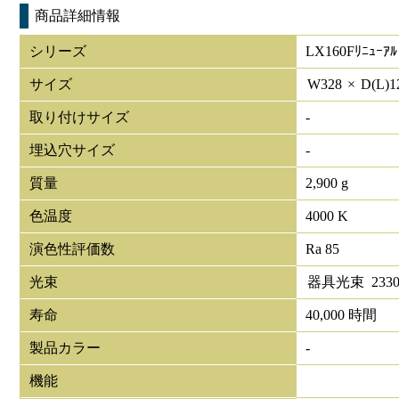
商品詳細情報
シリーズ
LX160Fﾘﾆｭｰｱﾙ
サイズ
W
328
×
D(L)
1
取り付けサイズ
-
埋込穴サイズ
-
質量
2,900 g
色温度
4000 K
演色性評価数
Ra 85
光束
器具光束
233
寿命
40,000 時間
製品カラー
-
機能