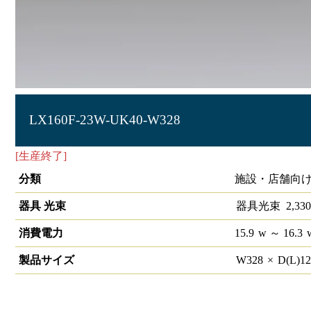
LX160F-23W-UK40-W328
[生産終了]
ラインルクス 埋込型 非調光 40形 幅300
分類
施設・店舗向け
器具 光束
器具光束
2,330
消費電力
15.9
w
～ 16.3
製品サイズ
W
328
×
D(L)
1