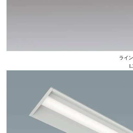
ラインル
L