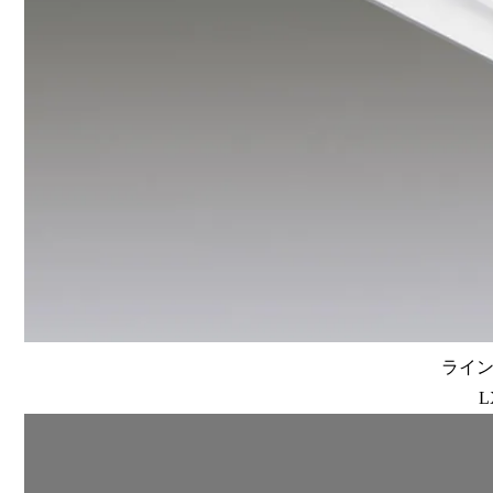
ラインル
L