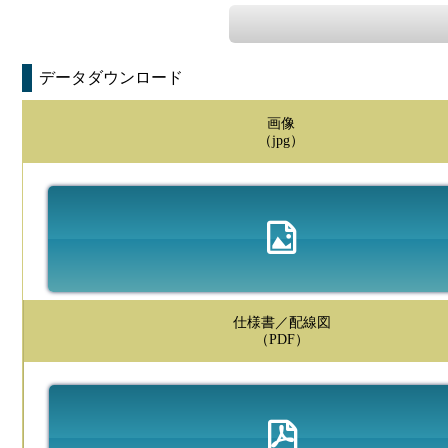
データダウンロード
画像
（jpg）
仕様書／配線図
（PDF）