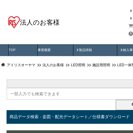
法人のお客様
商品データ検索
用途別から探す
納入
製品動画
納入
TOP
事業概要
製品情報
納入事
アイリスオーヤマ
法人のお客様
LED照明
施設用照明
LED一
商品データ検索 - 姿図・配光データシート／仕様書ダウンロード