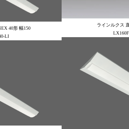
ラインルクス 直付
X 40形 幅150
LX160F
0-LI