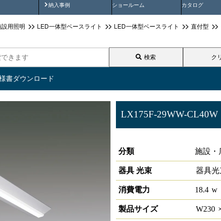
画
納入事例動画
納入事例
ショールーム
カタログ
施設用照明
LED一体型ベースライト
LED一体型ベースライト
直付型
検索
ク
仕様書ダウンロード
LX175F-29WW-CL40W
ラインルクス 直付型 非調光 40
分類
施設・
器具 光束
器具光
消費電力
18.4
w
製品サイズ
W
230