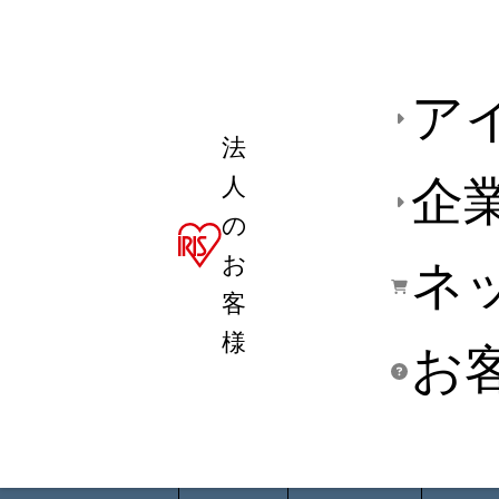
ア
法
人
企
の
お
ネ
客
様
お
商品デ
用途別