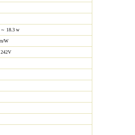
 ～ 18.3 w
lm/W
 242V