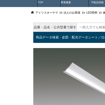
製品動
TOP
事業概要
製品情報
アイリスオーヤマ
法人のお客様
LED照明
品番・品名・公共型番で探す
商品データ検索 - 姿図・配光データシート／