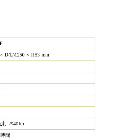
F
×
D(L)
1250
×
H
53
mm
g
K
光束
2940
lm
0 時間