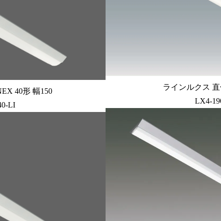
ラインルクス 直付
X 40形 幅150
LX4-19
0-LI