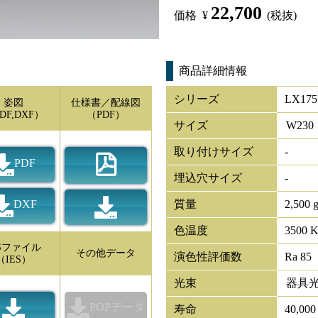
22,700
価格
¥
(税抜)
商品詳細情報
シリーズ
LX175
姿図
仕様書／配線図
DF,DXF）
（PDF）
サイズ
W
230
取り付けサイズ
-
PDF
埋込穴サイズ
-
DXF
質量
2,500 
色温度
3500 
ESファイル
その他データ
演色性評価数
Ra 85
（IES）
光束
器具
POPデータ
寿命
40,00