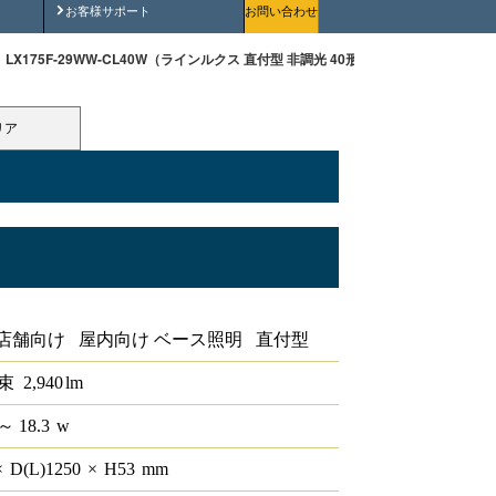
安全にご使用いただくために
お客様サポート
お問い合わせ
LX175F-29WW-CL40W（ラインルクス 直付型 非調光 40形 幅230 ）
リア
形 幅230
店舗向け 屋内向け ベース照明 直付型
束
2,940
lm
～ 18.3
w
×
D(L)
1250
×
H
53
mm