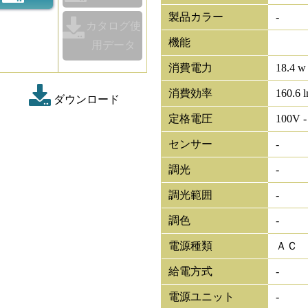
製品カラー
-
カタログ使
機能
用データ
消費電力
18.4 w
消費効率
160.6 
ダウンロード
定格電圧
100V -
センサー
-
調光
-
調光範囲
-
調色
-
電源種類
ＡＣ
給電方式
-
電源ユニット
-