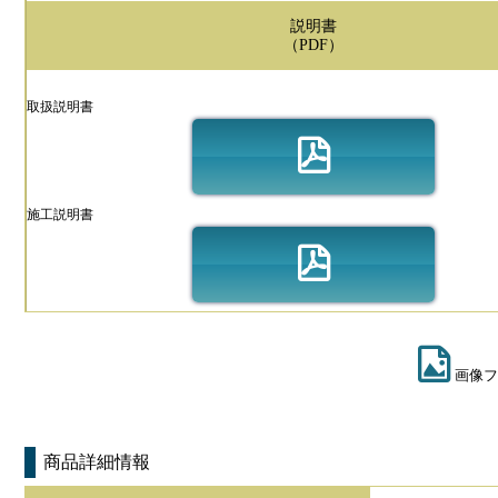
説明書
（PDF）
取扱説明書
施工説明書
画像フ
商品詳細情報