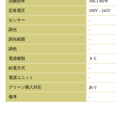
消費効率
166.3 lm/W
定格電圧
100V - 242V
センサー
-
調光
-
調光範囲
-
調色
-
電源種類
ＡＣ
給電方式
-
電源ユニット
-
グリーン購入対応
あり
備考
-