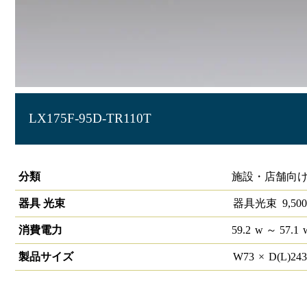
LX175F-95D-TR110T
ラインルクス トラフ型 非調光 110形
分類
施設・店舗向け
器具 光束
器具光束
9,500
消費電力
59.2
w
～ 57.1
製品サイズ
W
73
×
D(L)
24