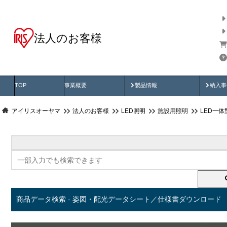
法人のお客様
商品データ検索
用途別から探す
納入
製品動画
納入
TOP
事業概要
製品情報
納入事
アイリスオーヤマ
法人のお客様
LED照明
施設用照明
LED一
商品データ検索 - 姿図・配光データシート／仕様書ダウンロード