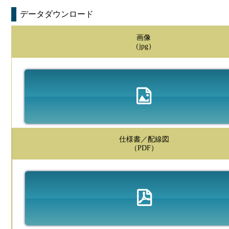
データダウンロード
画像
（jpg）
仕様書／配線図
（PDF）