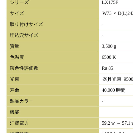
シリーズ
LX175F
サイズ
W
73
×
D(L)
24
取り付けサイズ
-
埋込穴サイズ
-
質量
3,500 g
色温度
6500 K
演色性評価数
Ra 85
光束
器具光束
950
寿命
40,000 時間
製品カラー
-
機能
消費電力
59.2 w ～ 57.1 