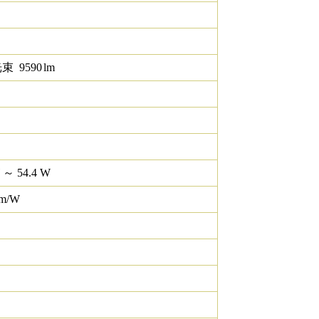
光束
9590
lm
 ～ 54.4 W
lm/W