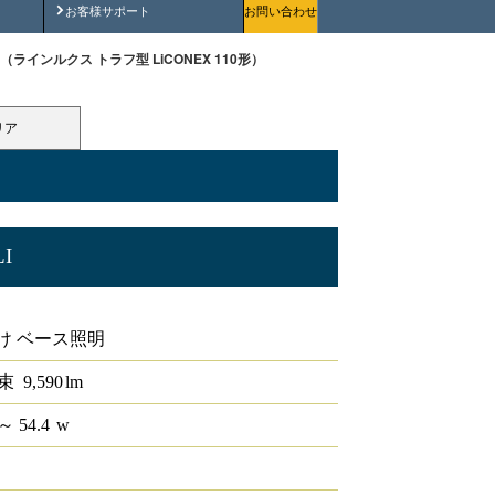
安全にご使用いただくために
お客様サポート
お問い合わせ
0T-LI（ラインルクス トラフ型 LiCONEX 110形）
リア
LI
X 110形
け ベース照明
束
9,590
lm
～ 54.4
w