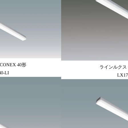
ONEX 40形
ラインルクス 
0-LI
LX17