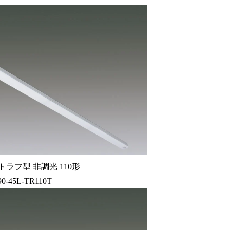
ラフ型 非調光 110形
90-45L-TR110T