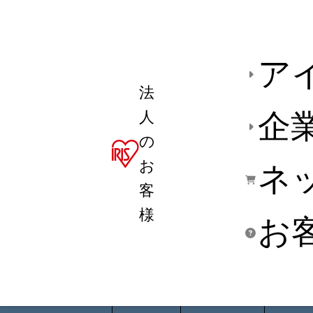
ア
法
人
企
の
お
ネ
客
様
お
商品デ
用途別