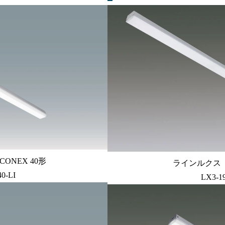
ONEX 40形
ラインルクス ト
0-LI
LX3-1