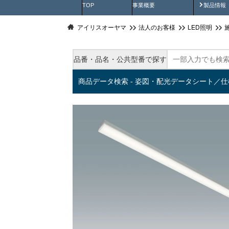
製品動
TOP
事業概要
製品情報
アイリスオーヤマ
法人のお客様
LED照明
品番・品名・公共型番で探す
商品データ検索 - 姿図・配光データシート／