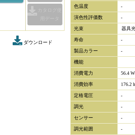
色温度
-
カタログ使
演色性評価数
-
用データ
光束
器具
寿命
-
ダウンロード
製品カラー
-
機能
消費電力
56.4 W
消費効率
176.2 
定格電圧
-
調光
-
センサー
-
調光範囲
-