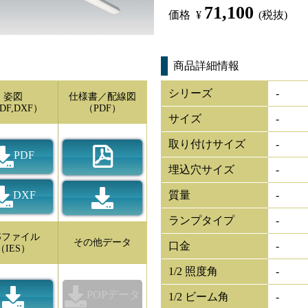
71,100
価格
¥
(税抜)
商品詳細情報
シリーズ
-
姿図
仕様書／配線図
DF,DXF）
（PDF）
サイズ
-
取り付けサイズ
-
PDF
埋込穴サイズ
-
DXF
質量
-
ランプタイプ
-
ESファイル
その他データ
口金
-
（IES）
1/2 照度角
-
POPデータ
1/2 ビーム角
-