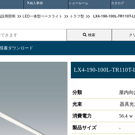
画
納入事例動画
納入事例
ショールーム
カタログ
LX4-190-100L-TR11
施設用照明
LED一体型ベースライト
トラフ型
検索
ク
仕様書ダウンロード
LX4-190-100L-TR110T-
ラインルクス トラフ型 LiCONE
分類
屋内向
光束
器具光
消費電力
56.4
w
製品サイズ
-