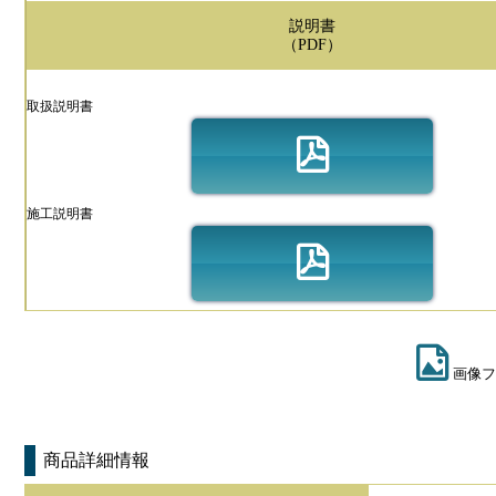
説明書
（PDF）
取扱説明書
施工説明書
画像フ
商品詳細情報