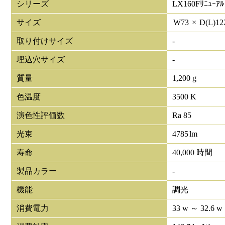
シリーズ
LX160Fﾘﾆｭｰｱﾙ
サイズ
W
73
×
D(L)
12
取り付けサイズ
-
埋込穴サイズ
-
質量
1,200 g
色温度
3500 K
演色性評価数
Ra 85
光束
4785
lm
寿命
40,000 時間
製品カラー
-
機能
調光
消費電力
33 w ～ 32.6 w