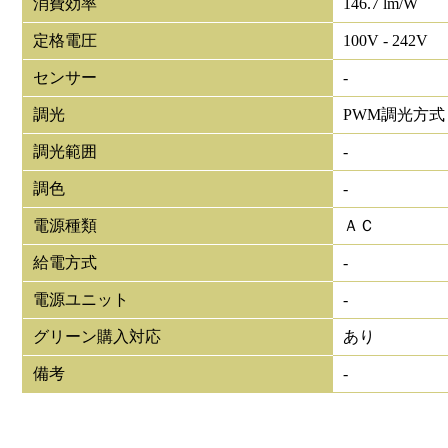
消費効率
146.7 lm/W
定格電圧
100V - 242V
センサー
-
調光
PWM調光方式
調光範囲
-
調色
-
電源種類
ＡＣ
給電方式
-
電源ユニット
-
グリーン購入対応
あり
備考
-