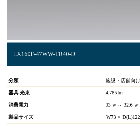
LX160F-47WW-TR40-D
ラインルクス トラフ型 PWM 40形
分類
施設・店舗向け
器具 光束
4,785
lm
消費電力
33
w
～ 32.6
w
製品サイズ
W
73
×
D(L)
12