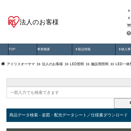
法人のお客様
商品データ検索
用途別から探す
納入
製品動画
納入
TOP
事業概要
製品情報
納入事
アイリスオーヤマ
法人のお客様
LED照明
施設用照明
LED一
商品データ検索 - 姿図・配光データシート／仕様書ダウンロード