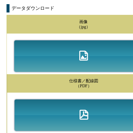
データダウンロード
画像
（jpg）
仕様書／配線図
（PDF）