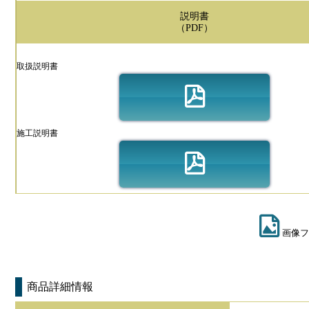
説明書
（PDF）
取扱説明書
施工説明書
画像フ
商品詳細情報