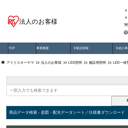
法人のお客様
商品データ検索
用途別から探す
納入
製品動画
納入
TOP
事業概要
製品情報
納入事
アイリスオーヤマ
法人のお客様
LED照明
施設用照明
LED一
商品データ検索 - 姿図・配光データシート／仕様書ダウンロード