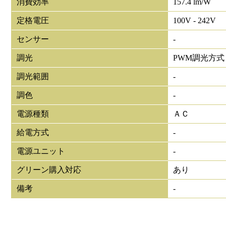
消費効率
157.4 lm/W
定格電圧
100V - 242V
センサー
-
調光
PWM調光方式
調光範囲
-
調色
-
電源種類
ＡＣ
給電方式
-
電源ユニット
-
グリーン購入対応
あり
備考
-