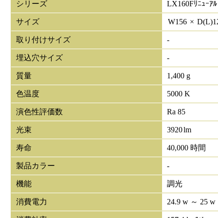
シリーズ
LX160Fﾘﾆｭｰｱﾙ
サイズ
W
156
×
D(L)
1
取り付けサイズ
-
埋込穴サイズ
-
質量
1,400 g
色温度
5000 K
演色性評価数
Ra 85
光束
3920
lm
寿命
40,000 時間
製品カラー
-
機能
調光
消費電力
24.9 w ～ 25 w