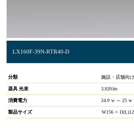
LX160F-39N-RTR40-D
ラインルクス 笠付型 PWM 40形
分類
施設・店舗向け
器具 光束
3,920
lm
消費電力
24.9
w
～ 25
w
製品サイズ
W
156
×
D(L)
1