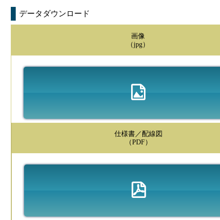
データダウンロード
画像
（jpg）
仕様書／配線図
（PDF）