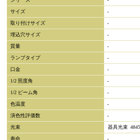
サイズ
-
取り付けサイズ
-
埋込穴サイズ
-
質量
-
ランプタイプ
-
口金
-
1/2 照度角
-
1/2 ビーム角
-
色温度
-
演色性評価数
-
光束
器具光束
484
寿命
-