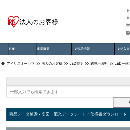
法人のお客様
商品データ検索
用途別から探す
納入
製品動画
納入
TOP
事業概要
製品情報
納入事
アイリスオーヤマ
法人のお客様
LED照明
施設用照明
LED一
商品データ検索 - 姿図・配光データシート／仕様書ダウンロード