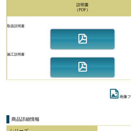
説明書
（PDF）
取扱説明書
施工説明書
画像フ
商品詳細情報
シリーズ
-