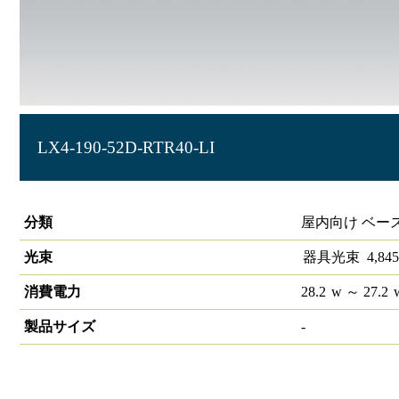
LX4-190-52D-RTR40-LI
ラインルクス 笠付型 LiCONEX 40形
分類
屋内向け ベー
光束
器具光束
4,845
消費電力
28.2
w
～ 27.2
製品サイズ
-