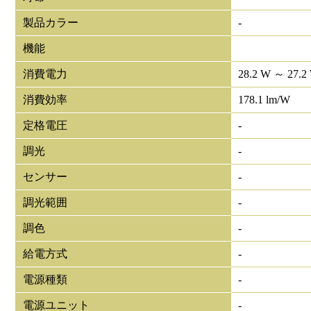
製品カラー
-
機能
消費電力
28.2 W ～ 27.2
消費効率
178.1 lm/W
定格電圧
-
調光
-
センサー
-
調光範囲
-
調色
-
給電方式
-
電源種類
-
電源ユニット
-