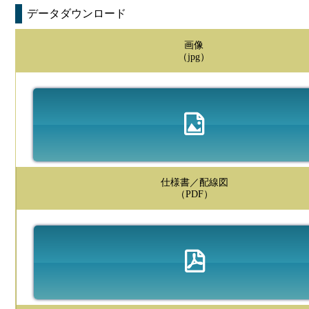
データダウンロード
画像
（jpg）
仕様書／配線図
（PDF）