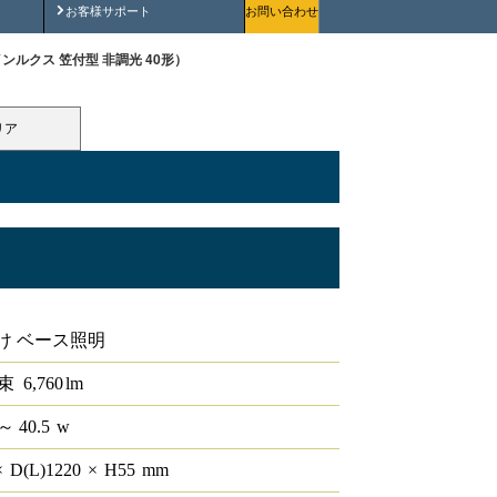
安全にご使用いただくために
お客様サポート
お問い合わせ
（ラインルクス 笠付型 非調光 40形）
リア
0形
け ベース照明
束
6,760
lm
～ 40.5
w
×
D(L)
1220
×
H
55
mm