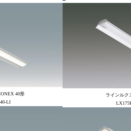
ONEX 40形
ラインルクス
40-LI
LX175