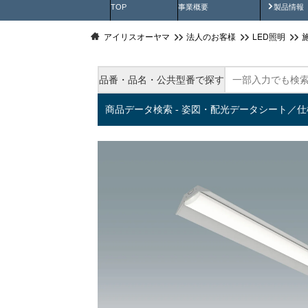
製品動
TOP
事業概要
製品情報
アイリスオーヤマ
法人のお客様
LED照明
品番・品名・公共型番で探す
商品データ検索 - 姿図・配光データシート／