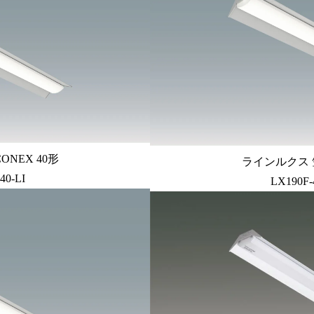
ONEX 40形
ラインルクス 笠
40-LI
LX190F-