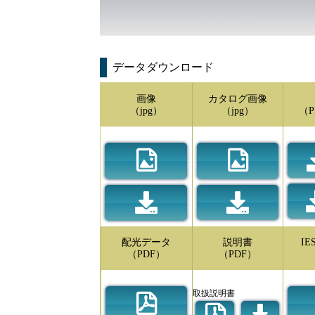
データダウンロード
画像
カタログ画像
（jpg）
（jpg）
（P
配光データ
説明書
I
（PDF）
（PDF）
取扱説明書