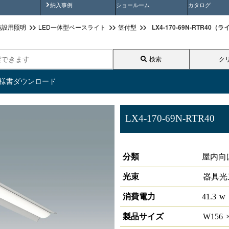
画
納入事例動画
納入事例
ショールーム
カタログ
LX4-170-69N-RTR40
施設用照明
LED一体型ベースライト
笠付型
検索
ク
仕様書ダウンロード
LX4-170-69N-RTR40
ラインルクス 笠付型 非調光 4
分類
屋内向
光束
器具光
消費電力
41.3
w
製品サイズ
W
156