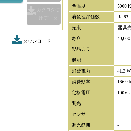
色温度
5000 
カタログ使
演色性評価数
Ra 83
用データ
光束
器具
寿命
40,00
ダウンロード
製品カラー
-
機能
消費電力
41.3 W
消費効率
166.9 
定格電圧
100V -
調光
-
センサー
-
調光範囲
-