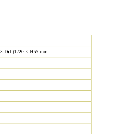
×
D(L)
1220
×
H
55
mm
g