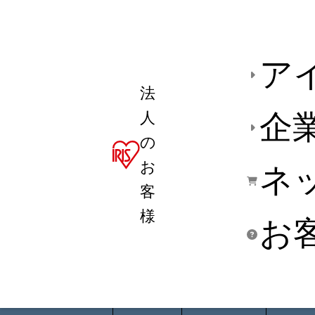
ア
法
人
企
の
お
ネ
客
様
お
商品デ
用途別