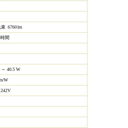
K
光束
6760
lm
0 時間
 ～ 40.5 W
lm/W
 242V