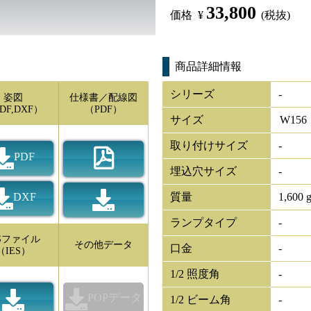
33,800
価格
¥
(税抜)
商品詳細情報
シリーズ
-
姿図
仕様書／配線図
DF,DXF）
（PDF）
サイズ
W
156
取り付けサイズ
-
PDF
埋込穴サイズ
-
DXF
質量
1,600 
ランプタイプ
-
ESファイル
その他データ
口金
-
（IES）
1/2 照度角
-
POPデータ
1/2 ビーム角
-