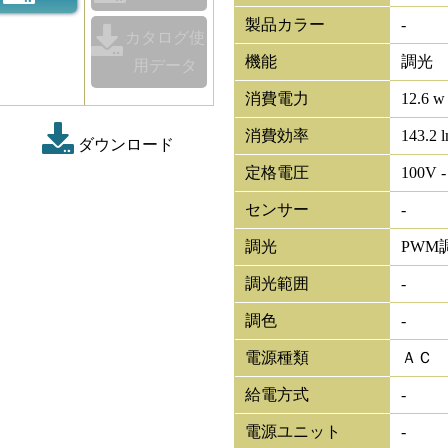
製品カラー
-
カタログ使
機能
調光
用データ
消費電力
12.6 w
消費効率
143.2 
ダウンロード
定格電圧
100V -
センサー
-
調光
PWM
調光範囲
-
調色
-
電源種類
ＡＣ
給電方式
-
電源ユニット
-