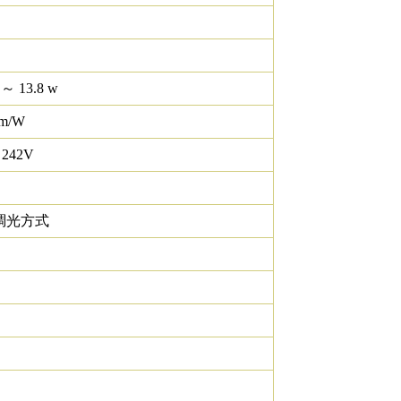
 ～ 13.8 w
lm/W
 242V
調光方式