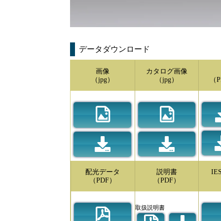
データダウンロード
画像
カタログ画像
（jpg）
（jpg）
（P
配光データ
説明書
I
（PDF）
（PDF）
取扱説明書