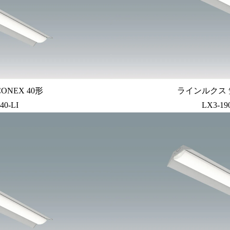
ONEX 40形
ラインルクス 笠
40-LI
LX3-19