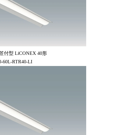
付型 LiCONEX 40形
0-60L-RTR40-LI