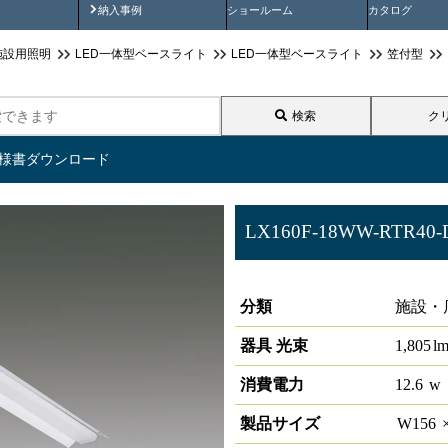
画
納入事例動画
納入事例
ショールーム
カタログ
施設用照明
LED一体型ベースライト
LED一体型ベースライト
笠付型
検索
ク
仕様書ダウンロード
LX160F-18WW-RTR40-
ラインルクス 笠付型 PWM 4
分類
施設・
器具 光束
1,805
l
消費電力
12.6
w
製品サイズ
W
156