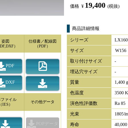
19,400
価格
¥
(税抜)
商品詳細情報
シリーズ
LX160
姿図
仕様書／配線図
DF,DXF）
（PDF）
サイズ
W
156
取り付けサイズ
-
PDF
埋込穴サイズ
-
DXF
質量
1,400 
色温度
3500 
ESファイル
その他データ
演色性評価数
Ra 85
（IES）
光束
1805
l
POPデータ
寿命
40,00