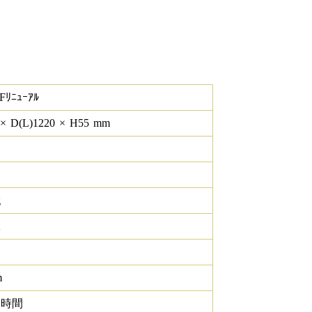
Fﾘﾆｭｰｱﾙ
×
D(L)
1220
×
H
55
mm
g
K
m
0 時間