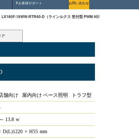
安全にご使用いただくために
お客様サポート
お問い合わせ
LX160F-18WW-RTR40-D（ラインルクス 笠付型 PWM 40形 ）
リア
D
0形
店舗向け 屋内向け ベース照明 トラフ型
m
～ 13.8
w
×
D(L)
1220
×
H
55
mm