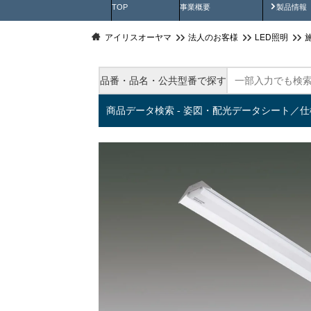
製品動
TOP
事業概要
製品情報
アイリスオーヤマ
法人のお客様
LED照明
品番・品名・公共型番で探す
商品データ検索 - 姿図・配光データシート／