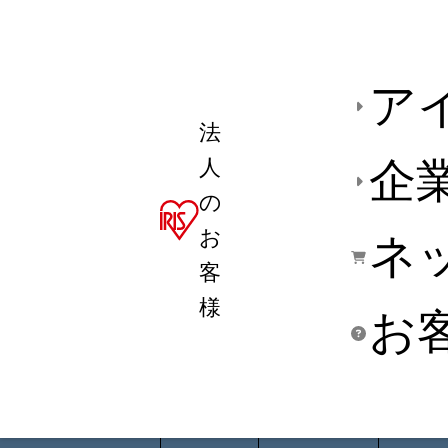
ア
法
人
企
の
お
ネ
客
様
お
商品デ
用途別