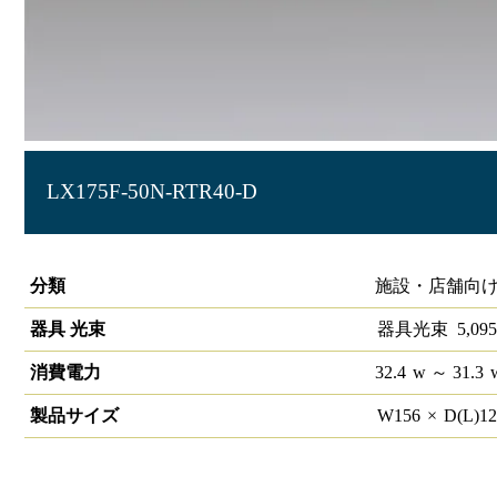
LX175F-50N-RTR40-D
ラインルクス 笠付型 PWM 40形
分類
施設・店舗向け
器具 光束
器具光束
5,095
消費電力
32.4
w
～ 31.3
製品サイズ
W
156
×
D(L)
1