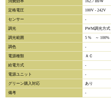
消費効率
162.7 lm/W
定格電圧
100V - 242V
センサー
-
調光
PWM調光方式
調光範囲
5 % ～ 100%
調色
-
電源種類
ＡＣ
給電方式
-
電源ユニット
-
グリーン購入対応
あり
備考
-