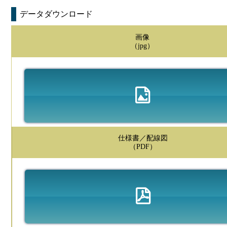
データダウンロード
画像
（jpg）
仕様書／配線図
（PDF）