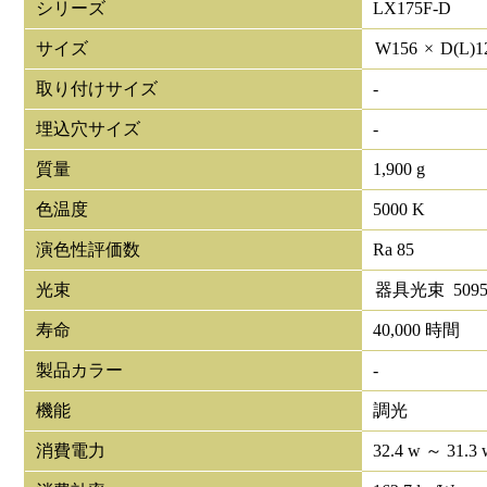
シリーズ
LX175F-D
サイズ
W
156
×
D(L)
1
取り付けサイズ
-
埋込穴サイズ
-
質量
1,900 g
色温度
5000 K
演色性評価数
Ra 85
光束
器具光束
509
寿命
40,000 時間
製品カラー
-
機能
調光
消費電力
32.4 w ～ 31.3 