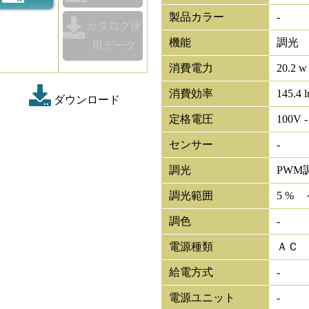
製品カラー
-
カタログ使
機能
調光
用データ
消費電力
20.2 w
消費効率
145.4 
ダウンロード
定格電圧
100V -
センサー
-
調光
PWM
調光範囲
5 % 
調色
-
電源種類
ＡＣ
給電方式
-
電源ユニット
-