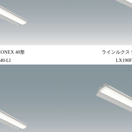
ONEX 40形
ラインルクス 笠
40-LI
LX190F