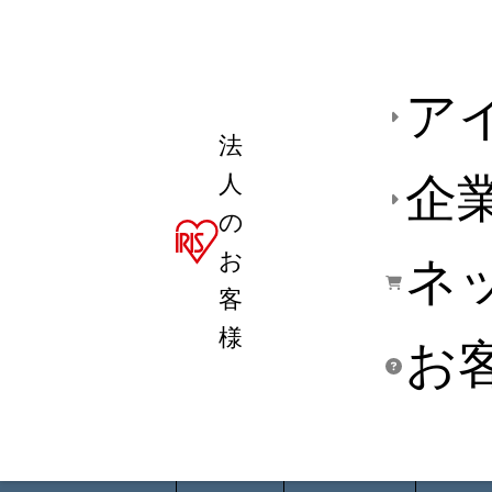
ア
法
人
企
の
お
ネ
客
様
お
商品デ
用途別