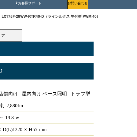
安全にご使用いただくために
お客様サポート
お問い合わせ
LX175F-28WW-RTR40-D（ラインルクス 笠付型 PWM 40形 ）
リア
D
0形
店舗向け 屋内向け ベース照明 トラフ型
束
2,880
lm
～ 19.8
w
×
D(L)
1220
×
H
55
mm