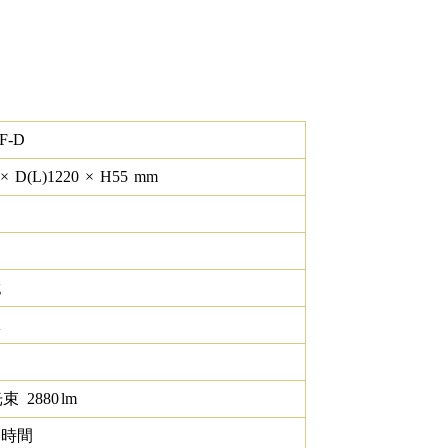
F-D
×
D(L)
1220
×
H
55
mm
g
K
光束
2880
lm
0 時間