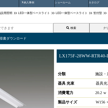
画
納入事例動画
納入事例
ショールーム
カタログ
施設用照明
LED一体型ベースライト
LED一体型ベースライト
笠付型
検索
ク
仕様書ダウンロード
LX175F-28WW-RTR40-
ラインルクス 笠付型 PWM 4
分類
施設・
器具 光束
器具光
消費電力
20.2
w
製品サイズ
W
156