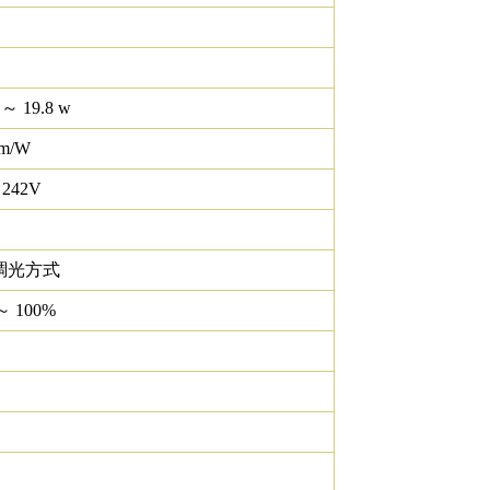
 ～ 19.8 w
lm/W
 242V
調光方式
～ 100%