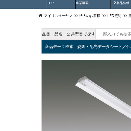
製品動
TOP
事業概要
製品情報
アイリスオーヤマ
法人のお客様
LED照明
品番・品名・公共型番で探す
商品データ検索 - 姿図・配光データシート／