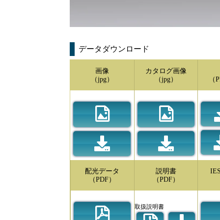
データダウンロード
画像
カタログ画像
（jpg）
（jpg）
（P
配光データ
説明書
I
（PDF）
（PDF）
取扱説明書