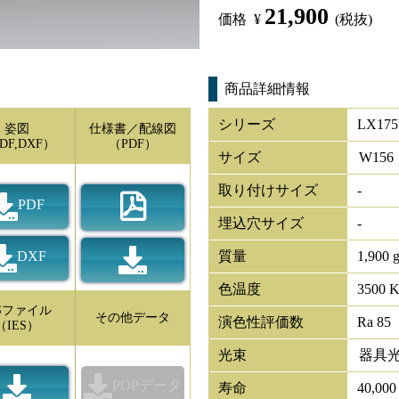
21,900
価格
¥
(税抜)
商品詳細情報
シリーズ
LX175
姿図
仕様書／配線図
DF,DXF）
（PDF）
サイズ
W
156
取り付けサイズ
-
PDF
埋込穴サイズ
-
DXF
質量
1,900 
色温度
3500 
ESファイル
その他データ
演色性評価数
Ra 85
（IES）
光束
器具
POPデータ
寿命
40,00