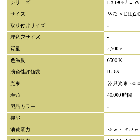
シリーズ
LX190Fﾘﾆｭｰｱﾙ
サイズ
W
73
×
D(L)
24
取り付けサイズ
-
埋込穴サイズ
-
質量
2,500 g
色温度
6500 K
演色性評価数
Ra 85
光束
器具光束
608
寿命
40,000 時間
製品カラー
-
機能
消費電力
36 w ～ 35.2 w