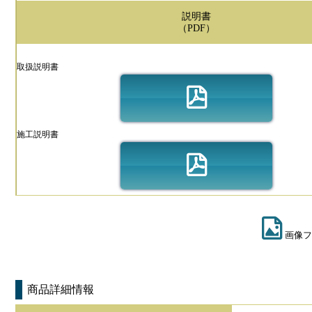
説明書
（PDF）
取扱説明書
施工説明書
画像フ
商品詳細情報