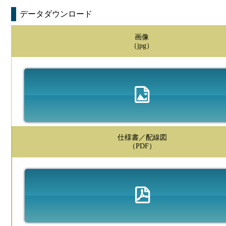
データダウンロード
画像
（jpg）
仕様書／配線図
（PDF）