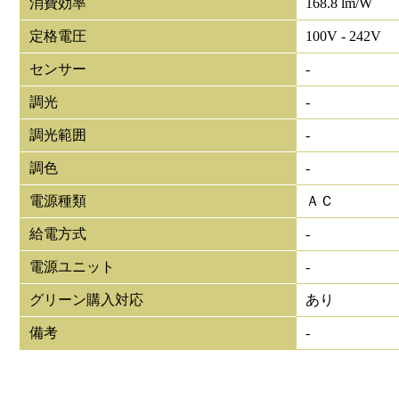
消費効率
168.8 lm/W
定格電圧
100V - 242V
センサー
-
調光
-
調光範囲
-
調色
-
電源種類
ＡＣ
給電方式
-
電源ユニット
-
グリーン購入対応
あり
備考
-