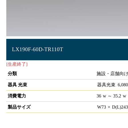
LX190F-60D-TR110T
[生産終了]
ラインルクス トラフ型 非調光 110形
分類
施設・店舗向け
器具 光束
器具光束
6,080
消費電力
36
w
～ 35.2
w
製品サイズ
W
73
×
D(L)
24