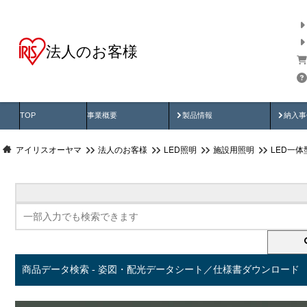
法人のお客様
商品データ検索
用途別から探す
納入
製品動画
納入
TOP
事業概要
製品情報
納入事
アイリスオーヤマ
法人のお客様
LED照明
施設用照明
LED一
商品データ検索 - 姿図・配光データシート／仕様書ダウンロード