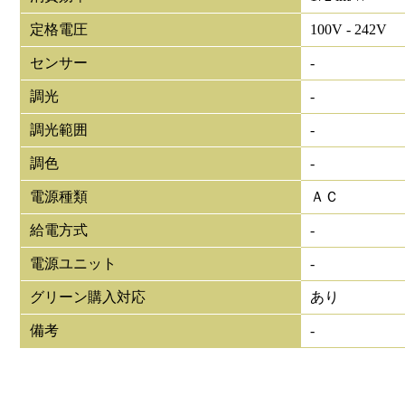
定格電圧
100V - 242V
センサー
-
調光
-
調光範囲
-
調色
-
電源種類
ＡＣ
給電方式
-
電源ユニット
-
グリーン購入対応
あり
備考
-