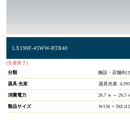
LX190F-45WW-RTR40
[生産終了]
ラインルクス 笠付型 非調光 40形
分類
施設・店舗向け
器具 光束
器具光束
4,595
消費電力
26.7
w
～ 26.5
製品サイズ
W
156
×
D(L)
1