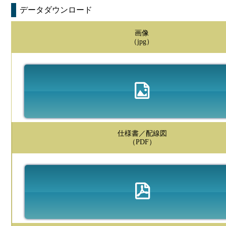
データダウンロード
画像
（jpg）
仕様書／配線図
（PDF）