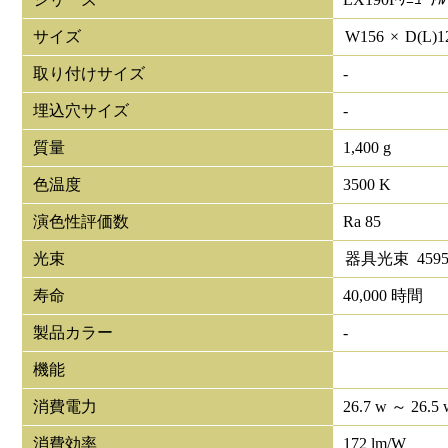
サイズ
W
156
×
D(L)
1
取り付けサイズ
-
埋込穴サイズ
-
質量
1,400 g
色温度
3500 K
演色性評価数
Ra 85
光束
器具光束
459
寿命
40,000 時間
製品カラー
-
機能
消費電力
26.7 w ～ 26.5 
消費効率
172 lm/W