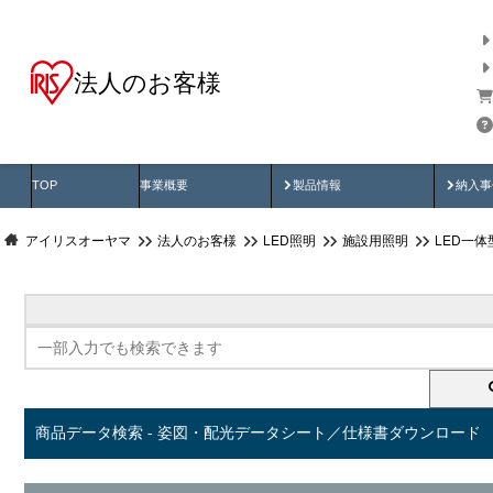
法人のお客様
商品データ検索
用途別から探す
納入
製品動画
納入
TOP
事業概要
製品情報
納入事
アイリスオーヤマ
法人のお客様
LED照明
施設用照明
LED一
商品データ検索 - 姿図・配光データシート／仕様書ダウンロード