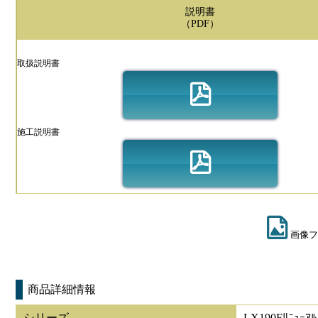
説明書
（PDF）
取扱説明書
施工説明書
画像フ
商品詳細情報
シリーズ
LX190Fﾘﾆｭｰｱﾙ