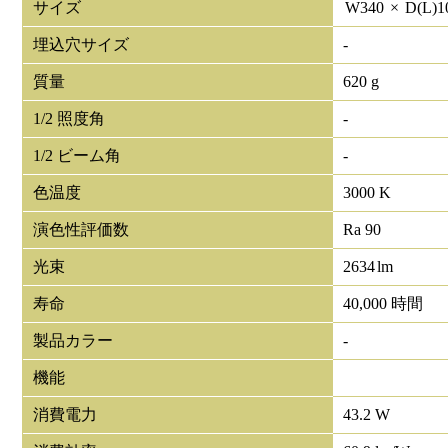
サイズ
W
340
×
D(L)
1
埋込穴サイズ
-
質量
620 g
1/2 照度角
-
1/2 ビーム角
-
色温度
3000 K
演色性評価数
Ra 90
光束
2634
lm
寿命
40,000 時間
製品カラー
-
機能
消費電力
43.2 W