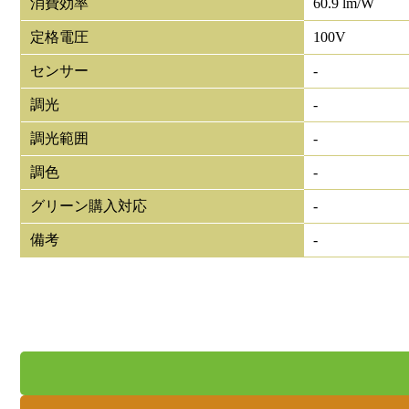
消費効率
60.9 lm/W
定格電圧
100V
センサー
-
調光
-
調光範囲
-
調色
-
グリーン購入対応
-
備考
-