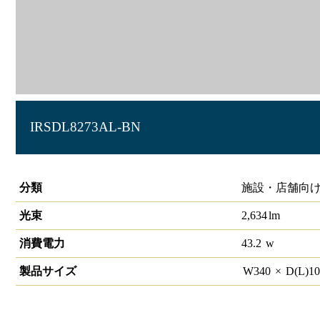
IRSDL8273AL-BN
角型ユニバーサルダウンライト 90×330 2800lmクラス
分類
施設・店舗向け
光束
2,634
lm
消費電力
43.2
w
製品サイズ
W
340
×
D(L)
1