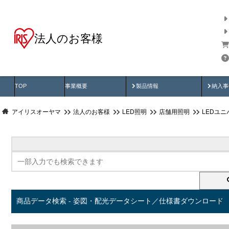
法人のお客様
商品データ検索
用途別から探す
納入
製品動画
納入
TOP
事業概要
製品情報
納入事
アイリスオーヤマ
法人のお客様
LED照明
店舗用照明
LEDユ
商品データ検索 - 姿図・配光データシート／仕様書ダウンロード