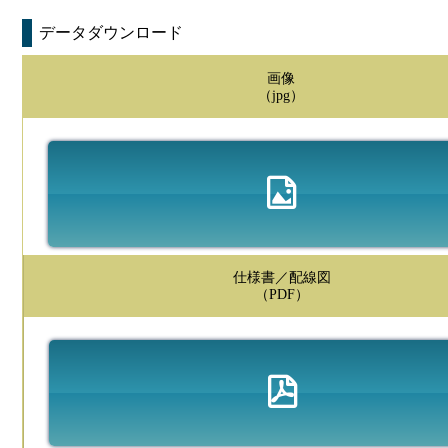
データダウンロード
画像
（jpg）
仕様書／配線図
（PDF）