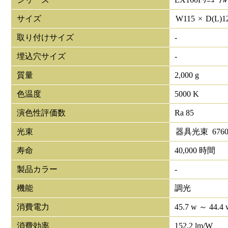
サイズ
W
115
×
D(L)
1
取り付けサイズ
-
埋込穴サイズ
-
質量
2,000 g
色温度
5000 K
演色性評価数
Ra 85
光束
器具光束
676
寿命
40,000 時間
製品カラー
-
機能
調光
消費電力
45.7 w ～ 44.4 
消費効率
152.2 lm/W