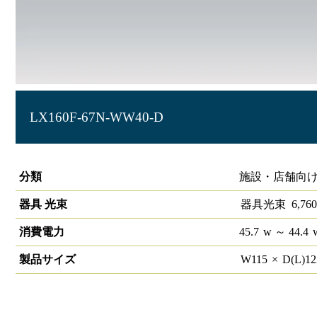
LX160F-67N-WW40-D
ラインルクス ウォールウォッシャー直付型 PWM 40形
分類
施設・店舗向け 
器具 光束
器具光束
6,760
消費電力
45.7
w
～ 44.4
製品サイズ
W
115
×
D(L)
1