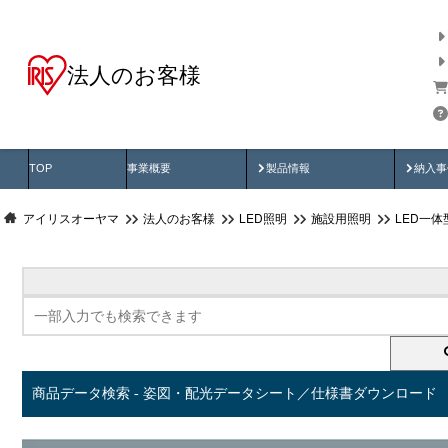
法人のお客様
商品データ検索
用途別から探す
納入
製品動画
納入
TOP
事業概要
製品情報
納入事
アイリスオーヤマ
法人のお客様
LED照明
施設用照明
LED一
商品データ検索 - 姿図・配光データシート／仕様書ダウンロード