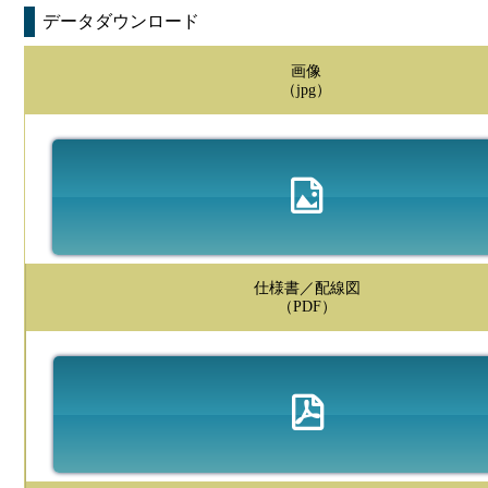
データダウンロード
画像
（jpg）
仕様書／配線図
（PDF）