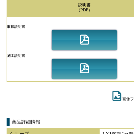
説明書
（PDF）
取扱説明書
施工説明書
画像フ
商品詳細情報
シリーズ
LX160Fﾘﾆｭｰｱﾙ