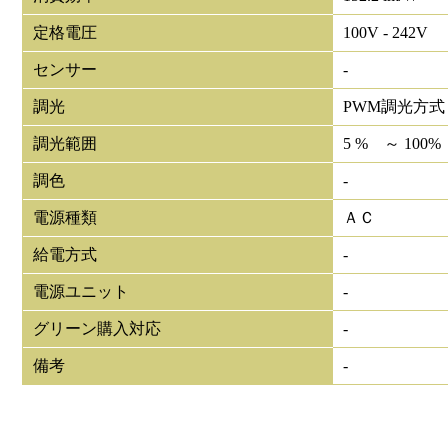
定格電圧
100V - 242V
センサー
-
調光
PWM調光方式
調光範囲
5 % ～ 100%
調色
-
電源種類
ＡＣ
給電方式
-
電源ユニット
-
グリーン購入対応
-
備考
-