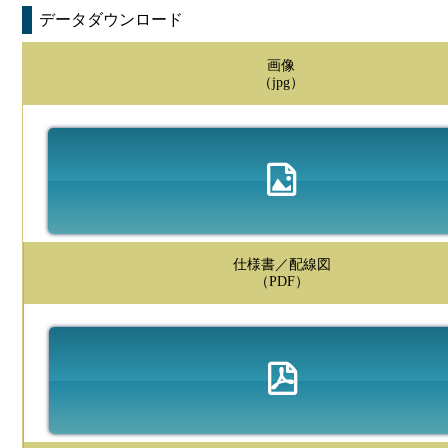
データダウンロード
画像
（jpg）
仕様書／配線図
（PDF）