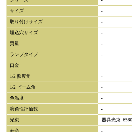
サイズ
-
取り付けサイズ
-
埋込穴サイズ
-
質量
-
ランプタイプ
-
口金
-
1/2 照度角
-
1/2 ビーム角
-
色温度
-
演色性評価数
-
光束
器具光束
656
寿命
-