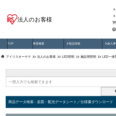
法人のお客様
商品データ検索
用途別から探す
納入
製品動画
納入
TOP
事業概要
製品情報
納入事
アイリスオーヤマ
法人のお客様
LED照明
施設用照明
LED一
商品データ検索 - 姿図・配光データシート／仕様書ダウンロード