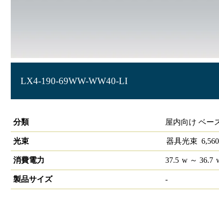
LX4-190-69WW-WW40-LI
ラインルクス ウォールウォッシャー型 LiCONEX 40形
分類
屋内向け ベー
光束
器具光束
6,560
消費電力
37.5
w
～ 36.7
製品サイズ
-