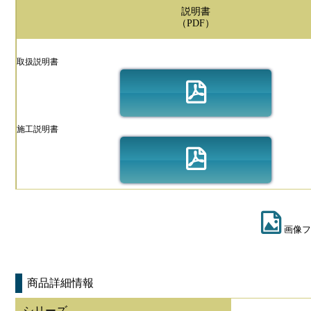
説明書
（PDF）
取扱説明書
施工説明書
画像フ
商品詳細情報
シリーズ
-