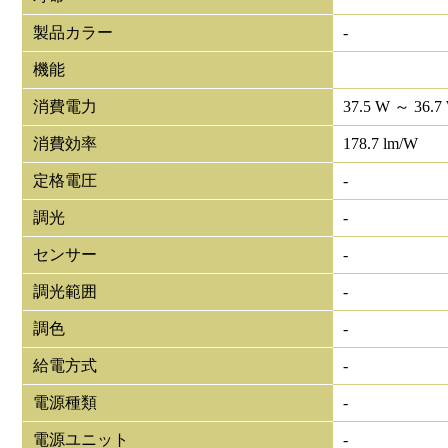
製品カラー
-
機能
消費電力
37.5 W ～ 36.7
消費効率
178.7 lm/W
定格電圧
-
調光
-
センサー
-
調光範囲
-
調色
-
給電方式
-
電源種類
-
電源ユニット
-