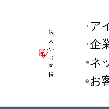
ア
法
人
企
の
お
ネ
客
様
お
商品デ
用途別