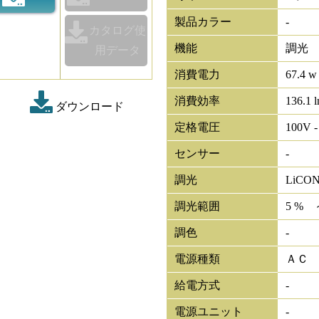
製品カラー
-
カタログ使
機能
調光
用データ
消費電力
67.4 w
消費効率
136.1 
ダウンロード
定格電圧
100V -
センサー
-
調光
LiCO
調光範囲
5 % 
調色
-
電源種類
ＡＣ
給電方式
-
電源ユニット
-