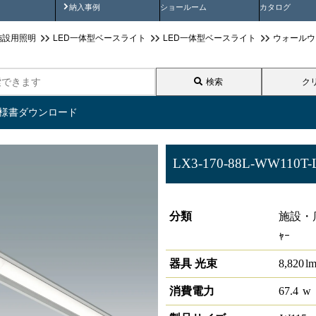
画
納入事例動画
納入事例
ショールーム
カタログ
施設用照明
LED一体型ベースライト
LED一体型ベースライト
ウォールウ
検索
ク
仕様書ダウンロード
LX3-170-88L-WW110T-
ラインルクス ウォールウォッシャ
分類
施設・店
ｬｰ
器具 光束
8,820
l
消費電力
67.4
w