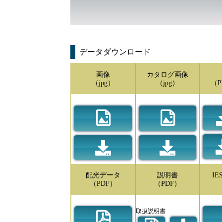
データダウンロード
画像
カタログ画像
（jpg）
（jpg）
（P
配光データ
説明書
I
（PDF）
（PDF）
取扱説明書