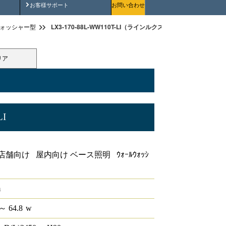
安全にご使用いただくために
お客様サポート
お問い合わせ
LX3-170-88L-WW110T-LI（ラインルクス ウォールウォッシャー型 
ォッシャー型
リア
LI
ー型 LiCONEX 110形
舗向け 屋内向け ベース照明 ｳｫｰﾙｳｫｯｼ
m
～ 64.8
w