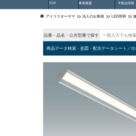
製品動
TOP
事業概要
製品情報
アイリスオーヤマ
法人のお客様
LED照明
品番・品名・公共型番で探す
商品データ検索 - 姿図・配光データシート／