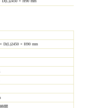
×
D(L)
2450
×
H
90
mm
×
D(L)
2450
×
H
90
mm
g
K
m
0 時間