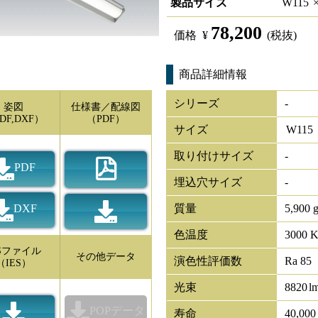
製品サイズ
W
115
78,200
価格
¥
(税抜)
商品詳細情報
シリーズ
-
姿図
仕様書／配線図
DF,DXF）
（PDF）
サイズ
W
115
取り付けサイズ
-
PDF
埋込穴サイズ
-
DXF
質量
5,900 
色温度
3000 
ESファイル
その他データ
演色性評価数
Ra 85
（IES）
光束
8820
l
POPデータ
寿命
40,00