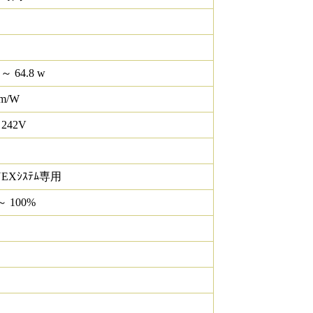
 ～ 64.8 w
lm/W
 242V
NEXｼｽﾃﾑ専用
～ 100%