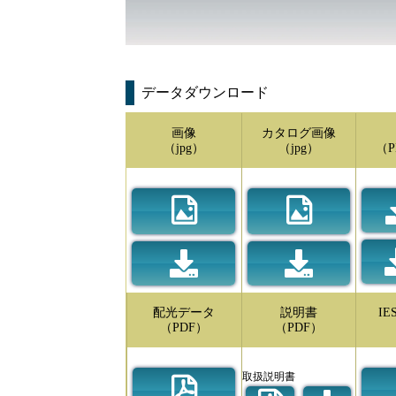
データダウンロード
画像
カタログ画像
（jpg）
（jpg）
（P
配光データ
説明書
I
（PDF）
（PDF）
取扱説明書