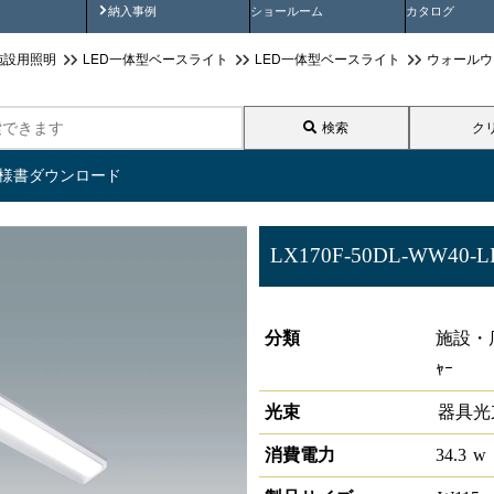
画
納入事例動画
納入事例
ショールーム
カタログ
施設用照明
LED一体型ベースライト
LED一体型ベースライト
ウォールウ
検索
ク
仕様書ダウンロード
LX170F-50DL-WW40-L
ラインルクス ウォールウォッシャ
分類
施設・店
ｬｰ
光束
器具光
消費電力
34.3
w