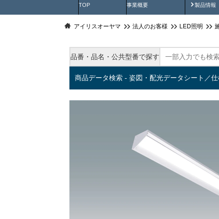
製品動
TOP
事業概要
製品情報
アイリスオーヤマ
法人のお客様
LED照明
品番・品名・公共型番で探す
商品データ検索 - 姿図・配光データシート／