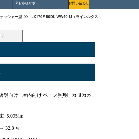
安全にご使用いただくために
お客様サポート
お問い合わせ
LX170F-50DL-WW40-LI（ラインルクス ウォールウォッシャー型 L
ォッシャー型
リア
I
ー型 LiCONEX 調色 40形
舗向け 屋内向け ベース照明 ｳｫｰﾙｳｫｯｼ
束
5,095
lm
～ 32.8
w