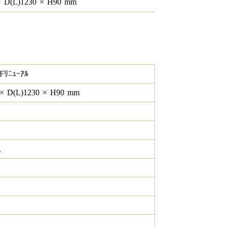
×
D(L)
1230
×
H
90
mm
Fﾘﾆｭｰｱﾙ
×
D(L)
1230
×
H
90
mm
g