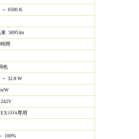
K ～ 6500 K
光束
5095
lm
0 時間
調色
 ～ 32.8 W
lm/W
 242V
NEXｼｽﾃﾑ専用
～ 100%