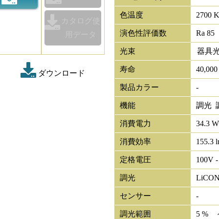
色温度
2700 
カタログ使
演色性評価数
Ra 85
用データ
光束
器具
寿命
40,00
ダウンロード
製品カラー
-
機能
調光 
消費電力
34.3 W
消費効率
155.3 
定格電圧
100V -
調光
LiCO
センサー
-
調光範囲
5 % 