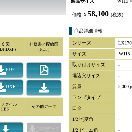
製品サイズ
W
115
58,100
価格
¥
(税抜)
商品詳細情報
シリーズ
LX170
姿図
仕様書／配線図
DF,DXF）
（PDF）
サイズ
W
115
取り付けサイズ
-
PDF
埋込穴サイズ
-
DXF
質量
2,000 
ランプタイプ
-
ESファイル
その他データ
口金
-
（IES）
1/2 照度角
-
POPデータ
1/2 ビーム角
-