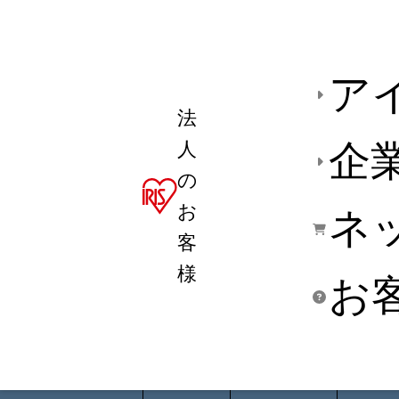
ア
法
人
企
の
お
ネ
客
様
お
商品デ
用途別