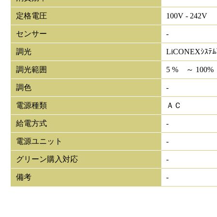
定格電圧
100V - 242V
センサー
-
調光
LiCONEXｼｽﾃ
調光範囲
5 % ～ 100%
調色
-
電源種類
ＡＣ
給電方式
-
電源ユニット
-
グリーン購入対応
-
備考
-