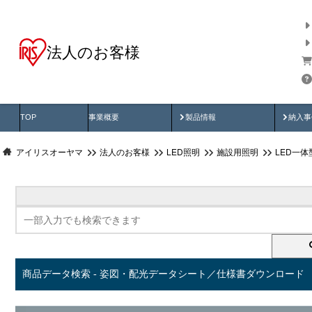
法人のお客様
商品データ検索
用途別から探す
納入
製品動画
納入
TOP
事業概要
製品情報
納入事
アイリスオーヤマ
法人のお客様
LED照明
施設用照明
LED一
商品データ検索 - 姿図・配光データシート／仕様書ダウンロード