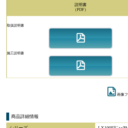
説明書
（PDF）
取扱説明書
施工説明書
画像フ
商品詳細情報
シリーズ
LX190Fﾘﾆｭｰｱﾙ