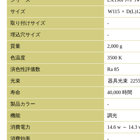
サイズ
W
115
×
D(L)
1
取り付けサイズ
-
埋込穴サイズ
-
質量
2,000 g
色温度
3500 K
演色性評価数
Ra 85
光束
器具光束
225
寿命
40,000 時間
製品カラー
-
機能
調光
消費電力
14.6 w ～ 14.3 
消費効率
-