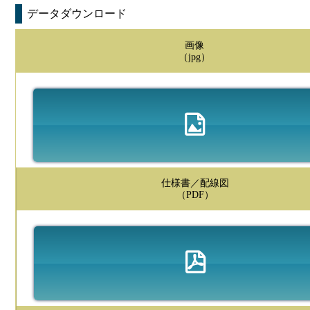
データダウンロード
画像
（jpg）
仕様書／配線図
（PDF）