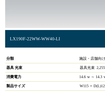
LX190F-22WW-WW40-LI
ラインルクス ウォールウォッシャー型 LiCONEX 40形
分類
施設・店舗向け 
器具 光束
器具光束
2,255
消費電力
14.6
w
～ 14.3
製品サイズ
W
115
×
D(L)
1