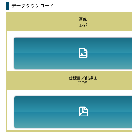
データダウンロード
画像
（jpg）
仕様書／配線図
（PDF）