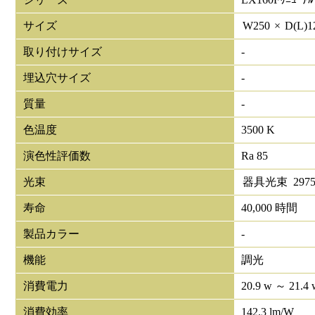
サイズ
W
250
×
D(L)
1
取り付けサイズ
-
埋込穴サイズ
-
質量
-
色温度
3500 K
演色性評価数
Ra 85
光束
器具光束
297
寿命
40,000 時間
製品カラー
-
機能
調光
消費電力
20.9 w ～ 21.4 
消費効率
142.3 lm/W