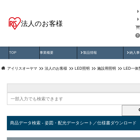
法人のお客様
商品データ検索
用途別から探す
納入
製品動画
納入
TOP
事業概要
製品情報
納入事
アイリスオーヤマ
法人のお客様
LED照明
施設用照明
LED一
商品データ検索 - 姿図・配光データシート／仕様書ダウンロード