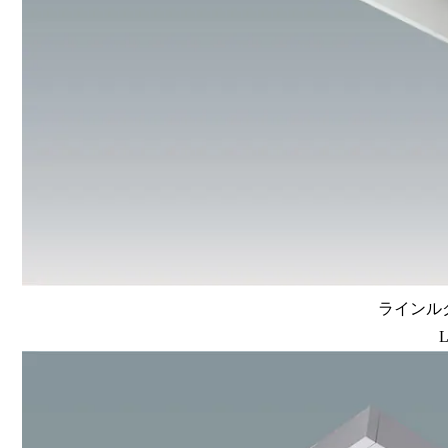
ラインルク
L