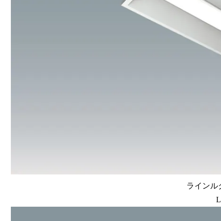
ラインルク
L