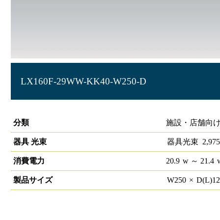
LX160F-29WW-KK40-W250-D
ラインルクス 直付下面開放型 PWM 40形
分類
施設・店舗向け
器具 光束
器具光束
2,975
消費電力
20.9
w
～ 21.4
製品サイズ
W
250
×
D(L)
1