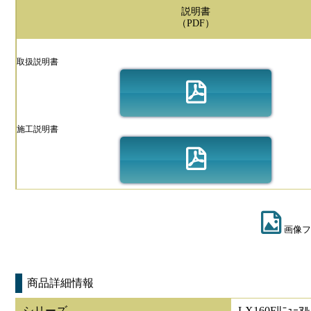
説明書
（PDF）
取扱説明書
施工説明書
画像フ
商品詳細情報
シリーズ
LX160Fﾘﾆｭｰｱﾙ