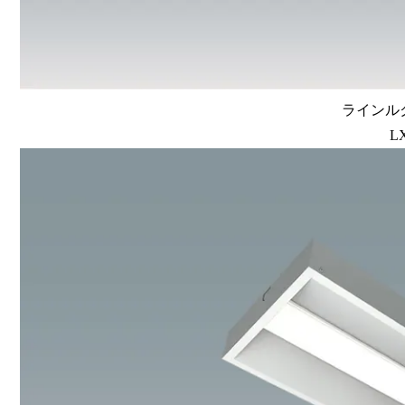
ラインルク
L