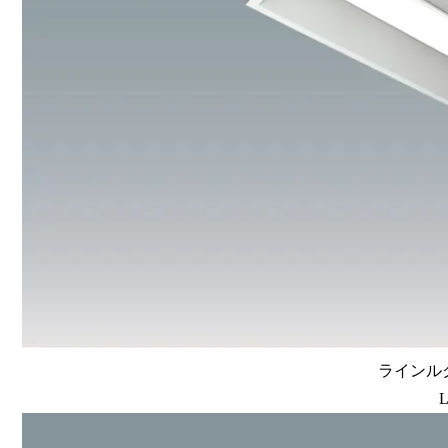
ラインルク
L