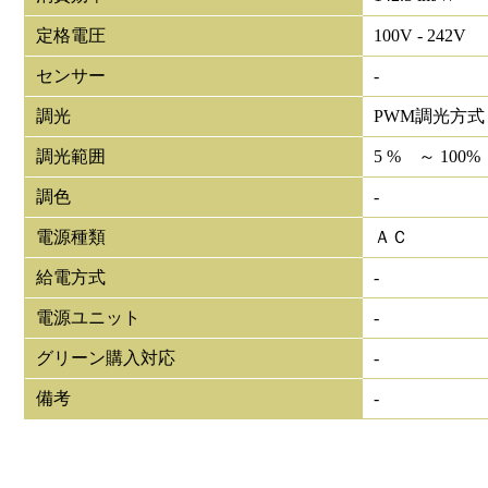
定格電圧
100V - 242V
センサー
-
調光
PWM調光方式
調光範囲
5 % ～ 100%
調色
-
電源種類
ＡＣ
給電方式
-
電源ユニット
-
グリーン購入対応
-
備考
-