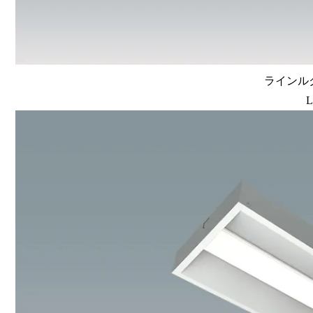
ラインルク
L