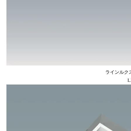
ラインルクス 
L