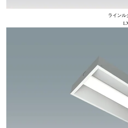
ラインルク
L