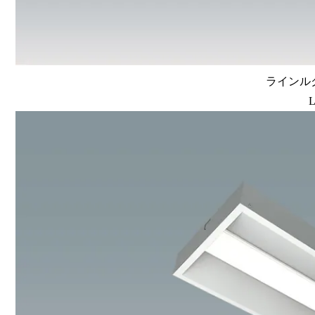
ラインルク
L