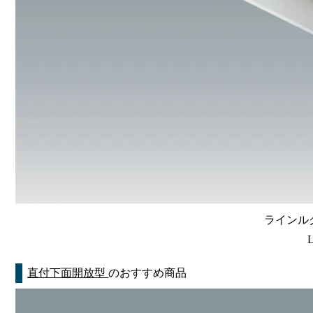
ラインルク
直付下面開放型
のおすすめ商品