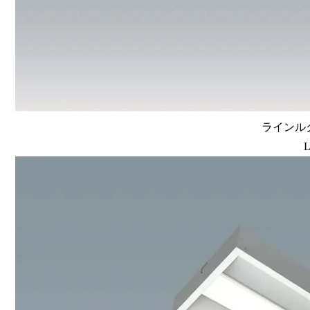
ラインルク
L