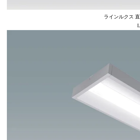
ラインルクス 直
L