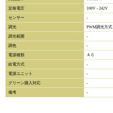
定格電圧
100V - 242V
センサー
-
調光
PWM調光方式
調光範囲
-
調色
-
電源種類
ＡＣ
給電方式
-
電源ユニット
-
グリーン購入対応
-
備考
-