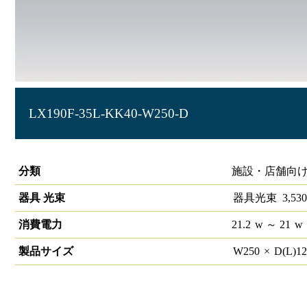
LX190F-35L-KK40-W250-D
ラインルクス 直付下面開放型 PWM 40形
分類
施設・店舗向け
器具 光束
器具光束
3,530
消費電力
21.2
w
～ 21
w
製品サイズ
W
250
×
D(L)
1