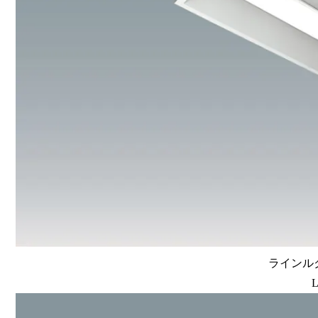
ラインルク
L