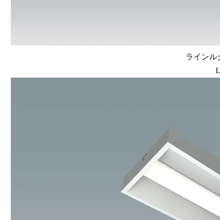
ラインルク
L