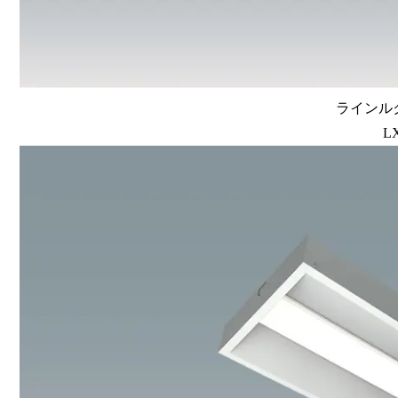
ラインルク
L