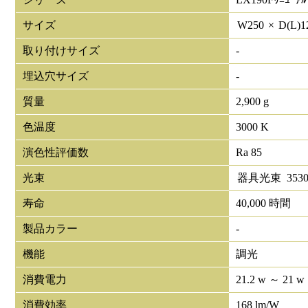
サイズ
W
250
×
D(L)
1
取り付けサイズ
-
埋込穴サイズ
-
質量
2,900 g
色温度
3000 K
演色性評価数
Ra 85
光束
器具光束
353
寿命
40,000 時間
製品カラー
-
機能
調光
消費電力
21.2 w ～ 21 w
消費効率
168 lm/W