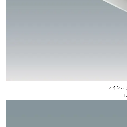
ラインルク
L