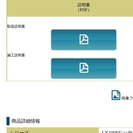
説明書
（PDF）
取扱説明書
施工説明書
画像フ
商品詳細情報
シリーズ
LX190Fﾘﾆｭｰｱﾙ