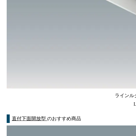
ラインルク
直付下面開放型
のおすすめ商品