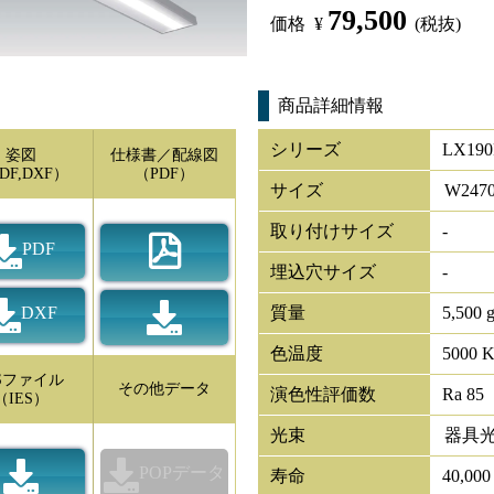
79,500
価格
¥
(税抜)
商品詳細情報
シリーズ
LX190
姿図
仕様書／配線図
DF,DXF）
（PDF）
サイズ
W
247
取り付けサイズ
-
PDF
埋込穴サイズ
-
DXF
質量
5,500 
色温度
5000 
ESファイル
その他データ
演色性評価数
Ra 85
（IES）
光束
器具
POPデータ
寿命
40,00