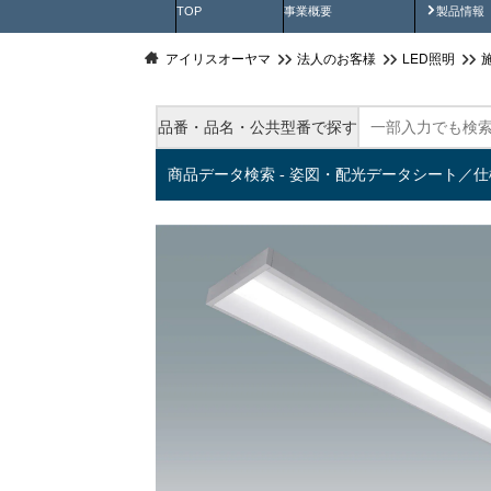
製品動
TOP
事業概要
製品情報
アイリスオーヤマ
法人のお客様
LED照明
品番・品名・公共型番で探す
商品データ検索 - 姿図・配光データシート／