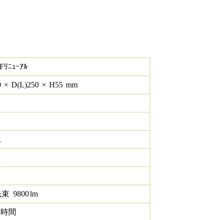
Fﾘﾆｭｰｱﾙ
0
×
D(L)
250
×
H
55
mm
g
K
光束
9800
lm
0 時間