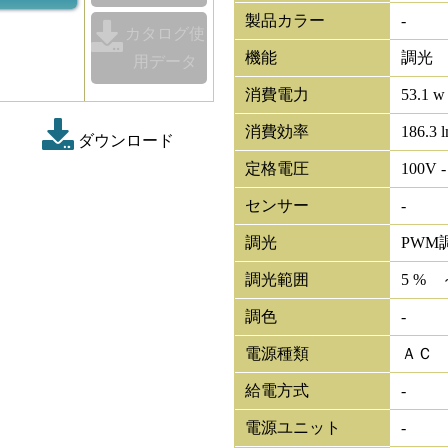
製品カラー
-
カタログ使
機能
調光
用データ
消費電力
53.1 w
消費効率
186.3 
ダウンロード
定格電圧
100V -
センサー
-
調光
PWM
調光範囲
5 % 
調色
-
電源種類
ＡＣ
給電方式
-
電源ユニット
-