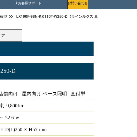
安全にご使用いただくために
お客様サポート
お問い合わせ
LX190F-98N-KK110T-W250-D（ラインルクス 直付下面開放型 PWM 11
放型
リア
250-D
面開放型 PWM 110形
店舗向け 屋内向け ベース照明 直付型
束
9,800
lm
～ 52.6
w
0
×
D(L)
250
×
H
55
mm