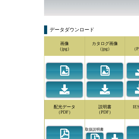
データダウンロード
画像
カタログ画像
（jpg）
（jpg）
（P
配光データ
説明書
I
（PDF）
（PDF）
取扱説明書