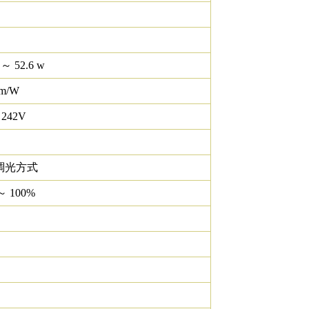
 ～ 52.6 w
lm/W
 242V
調光方式
～ 100%