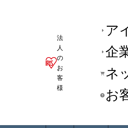
ア
法
人
企
の
お
ネ
客
様
お
商品デ
用途別