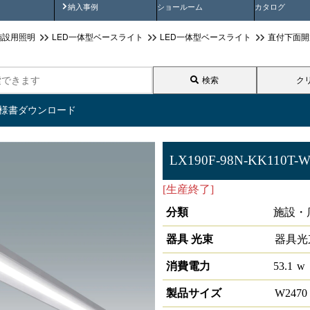
画
納入事例動画
納入事例
ショールーム
カタログ
施設用照明
LED一体型ベースライト
LED一体型ベースライト
直付下面開
検索
ク
仕様書ダウンロード
LX190F-98N-KK110T-W
[生産終了]
ラインルクス 直付下
分類
施設・
器具 光束
器具光
消費電力
53.1
w
製品サイズ
W
247