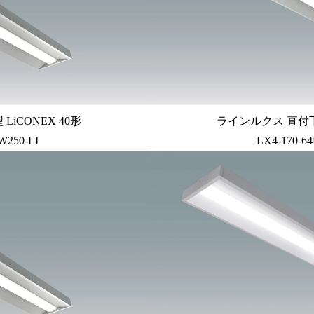
iCONEX 40形
ラインルクス 直付下面
W250-LI
LX4-170-6