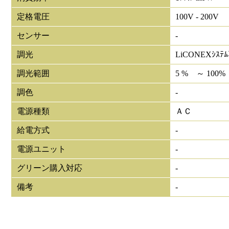
定格電圧
100V - 200V
センサー
-
調光
LiCONEXｼｽﾃ
調光範囲
5 % ～ 100%
調色
-
電源種類
ＡＣ
給電方式
-
電源ユニット
-
グリーン購入対応
-
備考
-