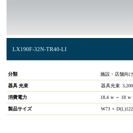
LX190F-32N-TR40-LI
ラインルクス トラフ型 LiCONEX 40形
分類
施設・店舗向け
器具 光束
器具光束
3,200
消費電力
18.4
w
～ 18
w
製品サイズ
W
73
×
D(L)
12