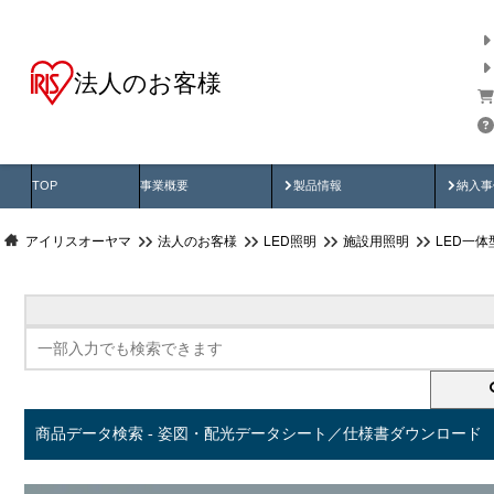
法人のお客様
商品データ検索
用途別から探す
納入
製品動画
納入
TOP
事業概要
製品情報
納入事
アイリスオーヤマ
法人のお客様
LED照明
施設用照明
LED一
商品データ検索 - 姿図・配光データシート／仕様書ダウンロード