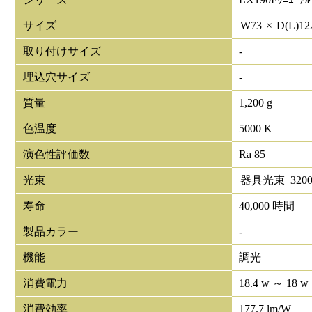
サイズ
W
73
×
D(L)
12
取り付けサイズ
-
埋込穴サイズ
-
質量
1,200 g
色温度
5000 K
演色性評価数
Ra 85
光束
器具光束
320
寿命
40,000 時間
製品カラー
-
機能
調光
消費電力
18.4 w ～ 18 w
消費効率
177.7 lm/W