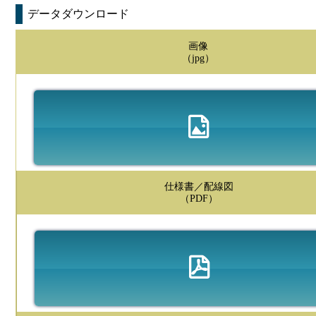
データダウンロード
画像
（jpg）
仕様書／配線図
（PDF）