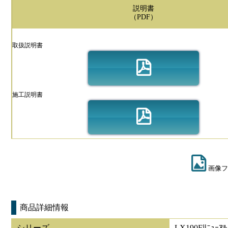
説明書
（PDF）
取扱説明書
施工説明書
画像フ
商品詳細情報
シリーズ
LX190Fﾘﾆｭｰｱﾙ