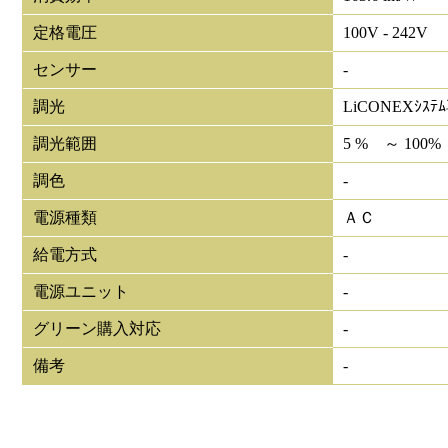
定格電圧
100V - 242V
センサー
-
調光
LiCONEXｼｽﾃ
調光範囲
5 % ～ 100%
調色
-
電源種類
ＡＣ
給電方式
-
電源ユニット
-
グリーン購入対応
-
備考
-