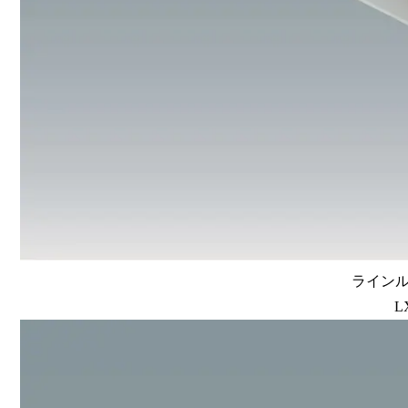
ラインル
L