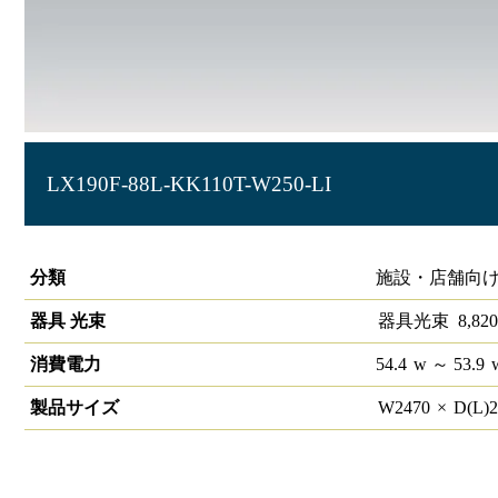
LX190F-88L-KK110T-W250-LI
ラインルクス 直付下面開放型 LiCONEX 110形
分類
施設・店舗向け
器具 光束
器具光束
8,820
消費電力
54.4
w
～ 53.9
製品サイズ
W
2470
×
D(L)