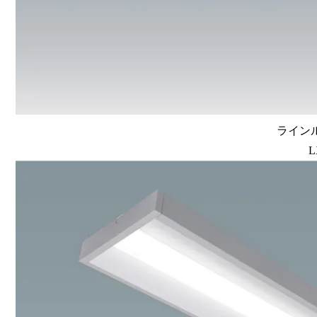
ラインル
L