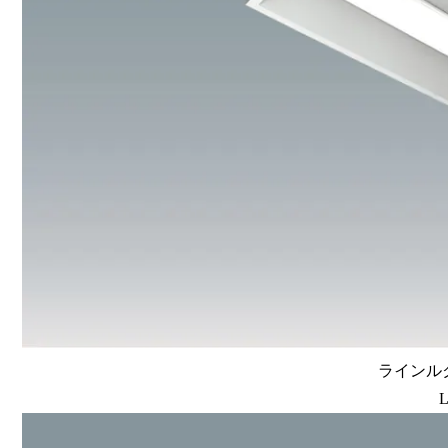
ラインルク
L