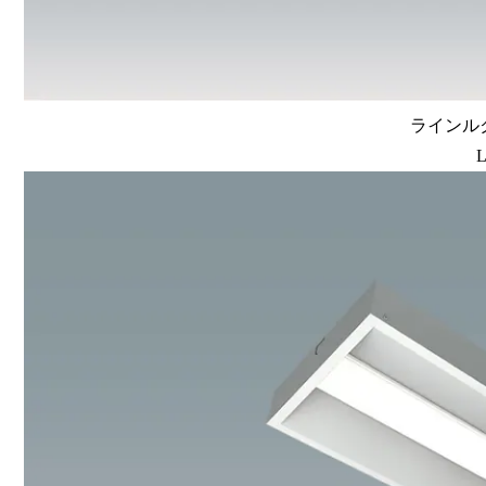
ラインルク
L