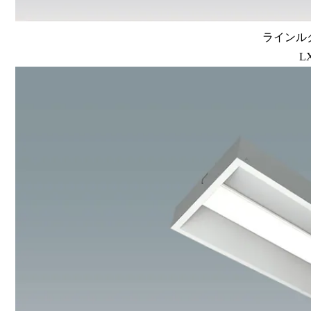
ラインルク
L