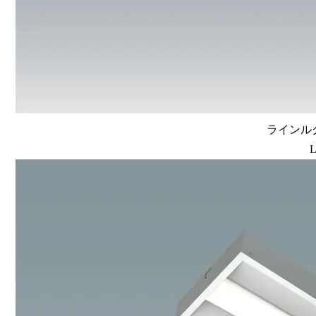
ラインルク
L