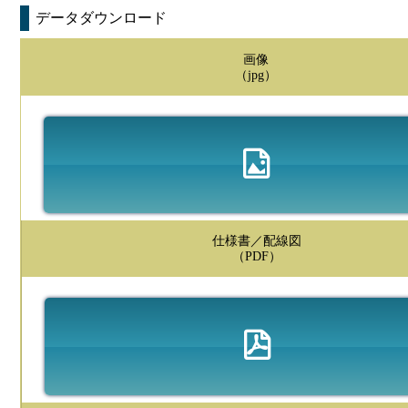
データダウンロード
画像
（jpg）
仕様書／配線図
（PDF）