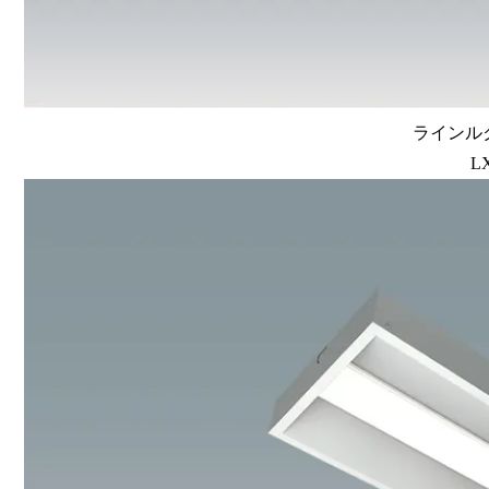
ラインルク
L