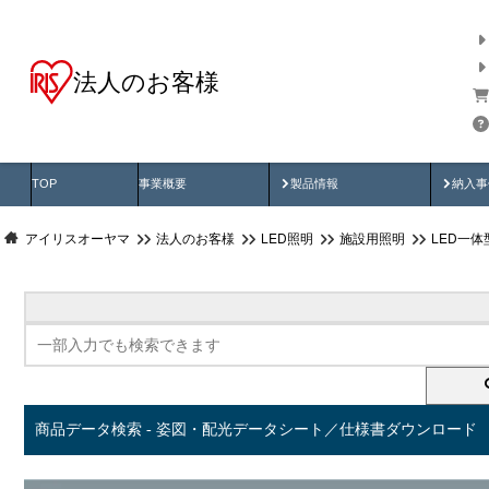
法人のお客様
商品データ検索
用途別から探す
納入
製品動画
納入
TOP
事業概要
製品情報
納入事
アイリスオーヤマ
法人のお客様
LED照明
施設用照明
LED一
商品データ検索 - 姿図・配光データシート／仕様書ダウンロード