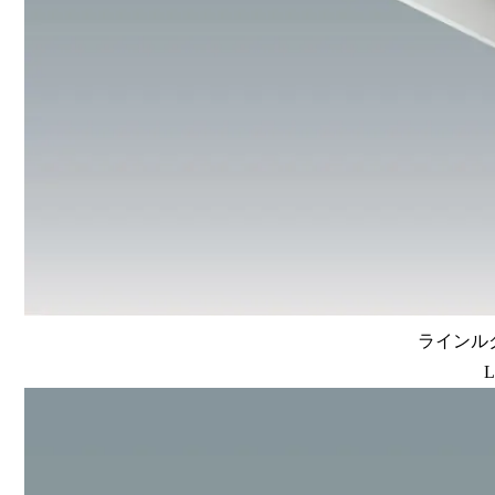
ラインルク
L