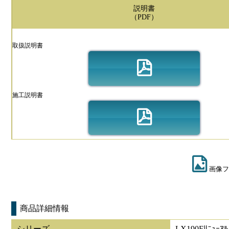
説明書
（PDF）
取扱説明書
施工説明書
画像フ
商品詳細情報
シリーズ
LX190Fﾘﾆｭｰｱﾙ