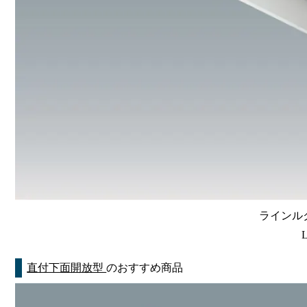
ラインルク
直付下面開放型
のおすすめ商品