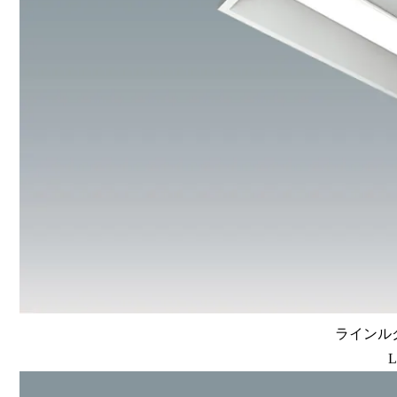
ラインルク
L