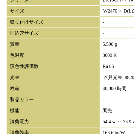
サイズ
W
2470
×
D(L)
取り付けサイズ
-
埋込穴サイズ
-
質量
5,500 g
色温度
3000 K
演色性評価数
Ra 85
光束
器具光束
882
寿命
40,000 時間
製品カラー
-
機能
調光
消費電力
54.4 w ～ 53.9 
消費効率
163.6 lm/W