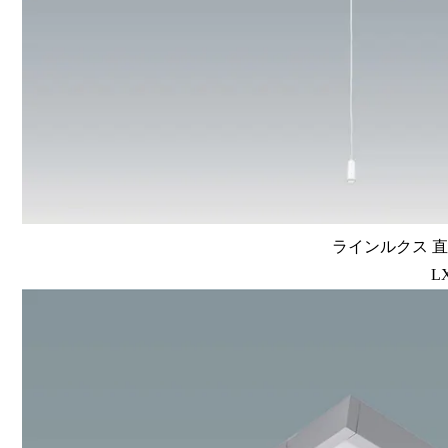
ラインルクス 直
L