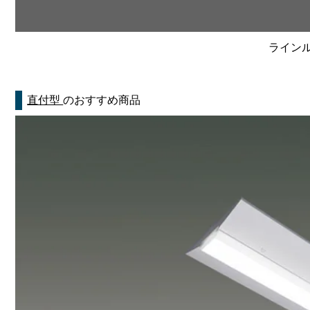
ラインルク
直付型
のおすすめ商品