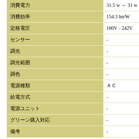
消費電力
31.5 w ～ 31 w
消費効率
154.3 lm/W
定格電圧
100V - 242V
センサー
-
調光
-
調光範囲
-
調色
-
電源種類
ＡＣ
給電方式
-
電源ユニット
-
グリーン購入対応
-
備考
-