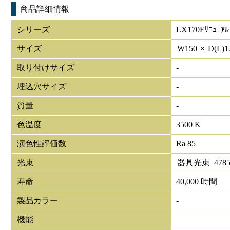
商品詳細情報
シリーズ
LX170Fﾘﾆｭｰｱﾙ
サイズ
W
150
×
D(L)
1
取り付けサイズ
-
埋込穴サイズ
-
質量
-
色温度
3500 K
演色性評価数
Ra 85
光束
器具光束
478
寿命
40,000 時間
製品カラー
-
機能