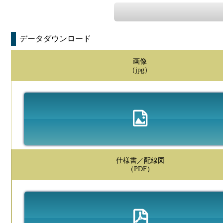
データダウンロード
画像
（jpg）
仕様書／配線図
（PDF）