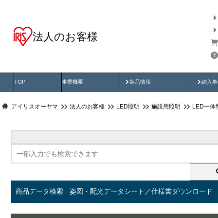
法人のお客様
商品データ検索
用途別から探す
納入
製品動画
納入
TOP
事業概要
製品情報
納入事
アイリスオーヤマ
法人のお客様
LED照明
施設用照明
LED一
商品データ検索 - 姿図・配光データシート／仕様書ダウンロード