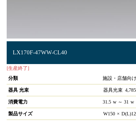
LX170F-47WW-CL40
[生産終了]
ラインルクス 直付型 非調光 40形 幅150
分類
施設・店舗向け
器具 光束
器具光束
4,785
消費電力
31.5
w
～ 31
w
製品サイズ
W
150
×
D(L)
1