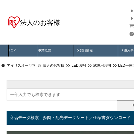
法人のお客様
商品データ検索
用途別から探す
納入
製品動画
納入
TOP
事業概要
製品情報
納入事
アイリスオーヤマ
法人のお客様
LED照明
施設用照明
LED一
商品データ検索 - 姿図・配光データシート／仕様書ダウンロード