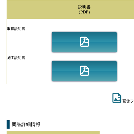
説明書
（PDF）
取扱説明書
施工説明書
画像フ
商品詳細情報