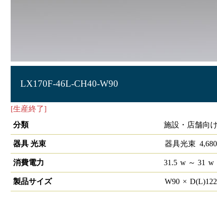
LX170F-46L-CH40-W90
[生産終了]
ラインルクス Cチャン回避型 非調光 40形
分類
施設・店舗向け
器具 光束
器具光束
4,680
消費電力
31.5
w
～ 31
w
製品サイズ
W
90
×
D(L)
12