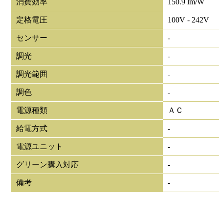
消費効率
150.9 lm/W
定格電圧
100V - 242V
センサー
-
調光
-
調光範囲
-
調色
-
電源種類
ＡＣ
給電方式
-
電源ユニット
-
グリーン購入対応
-
備考
-