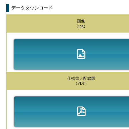
データダウンロード
画像
（jpg）
仕様書／配線図
（PDF）