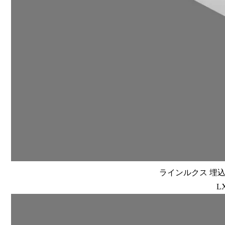
ラインルクス 埋込型
L