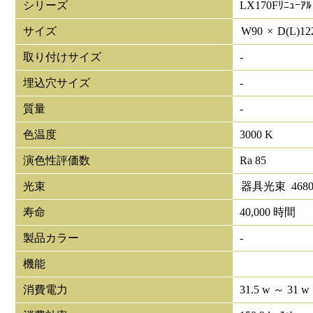
シリーズ
LX170Fﾘﾆｭｰｱﾙ
サイズ
W
90
×
D(L)
12
取り付けサイズ
-
埋込穴サイズ
-
質量
-
色温度
3000 K
演色性評価数
Ra 85
光束
器具光束
468
寿命
40,000 時間
製品カラー
-
機能
消費電力
31.5 w ～ 31 w