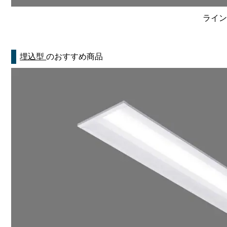
ライン
埋込型
のおすすめ商品