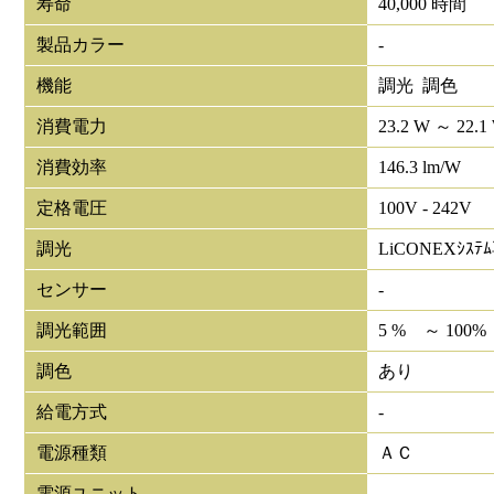
寿命
40,000 時間
製品カラー
-
機能
調光 調色
消費電力
23.2 W ～ 22.1
消費効率
146.3 lm/W
定格電圧
100V - 242V
調光
LiCONEXｼｽﾃ
センサー
-
調光範囲
5 % ～ 100%
調色
あり
給電方式
-
電源種類
ＡＣ
電源ユニット
-