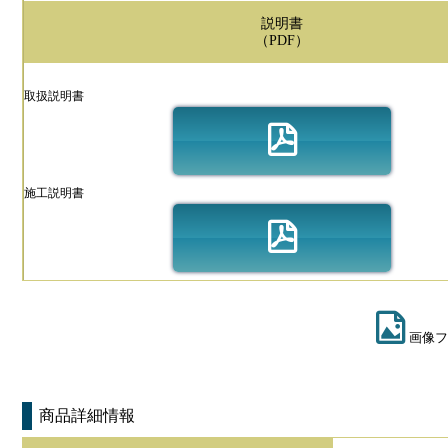
説明書
（PDF）
取扱説明書
施工説明書
画像フ
商品詳細情報