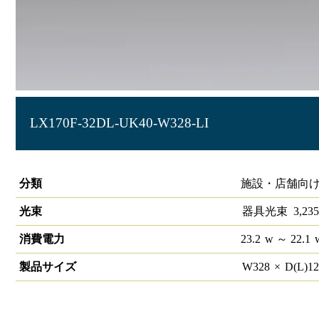
LX170F-32DL-UK40-W328-LI
ラインルクス 埋込型 LiCONEX 調色 40形 幅300
分類
施設・店舗向け
光束
器具光束
3,235
消費電力
23.2
w
～ 22.1
製品サイズ
W
328
×
D(L)
1