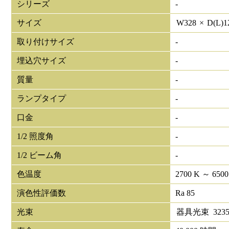
シリーズ
-
サイズ
W
328
×
D(L)
1
取り付けサイズ
-
埋込穴サイズ
-
質量
-
ランプタイプ
-
口金
-
1/2 照度角
-
1/2 ビーム角
-
色温度
2700 K ～ 6500
演色性評価数
Ra 85
光束
器具光束
323