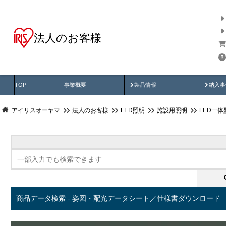
法人のお客様
商品データ検索
用途別から探す
納入
製品動画
納入
TOP
事業概要
製品情報
納入事
アイリスオーヤマ
法人のお客様
LED照明
施設用照明
LED一
商品データ検索 - 姿図・配光データシート／仕様書ダウンロード