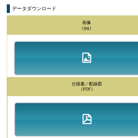
データダウンロード
画像
（jpg）
仕様書／配線図
（PDF）