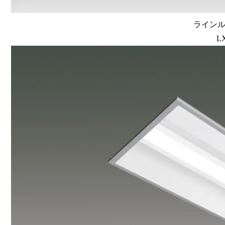
ラインルク
L