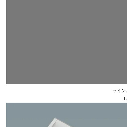
ラインル
L