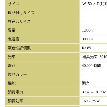
サイズ
W
150
×
D(L)
1
取り付けサイズ
-
埋込穴サイズ
-
質量
1,800 g
色温度
3000 K
演色性評価数
Ra 85
光束
器具光束
621
寿命
40,000 時間
製品カラー
-
機能
調光
消費電力
37 w ～ 36.7 w
消費効率
169.2 lm/W