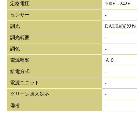
定格電圧
100V - 242V
センサー
-
調光
DALI調光ｼｽﾃ
調光範囲
-
調色
-
電源種類
ＡＣ
給電方式
-
電源ユニット
-
グリーン購入対応
-
備考
-