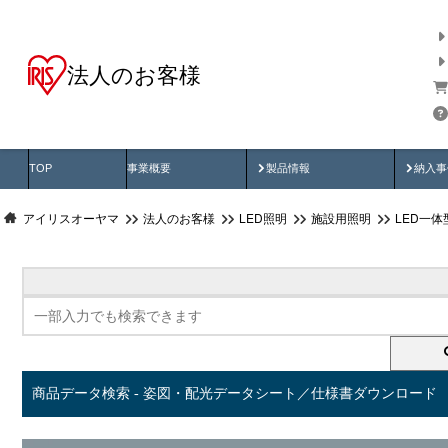
法人のお客様
商品データ検索
用途別から探す
納入
製品動画
納入
TOP
事業概要
製品情報
納入事
アイリスオーヤマ
法人のお客様
LED照明
施設用照明
LED一
商品データ検索 - 姿図・配光データシート／仕様書ダウンロード