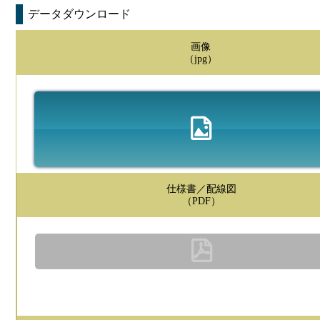
データダウンロード
画像
（jpg）
仕様書／配線図
（PDF）