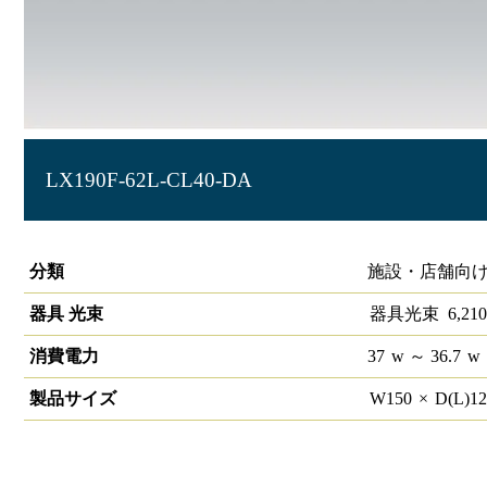
LX190F-62L-CL40-DA
ラインルクス 直付型 DALI 40形 幅150
分類
施設・店舗向け
器具 光束
器具光束
6,210
消費電力
37
w
～ 36.7
w
製品サイズ
W
150
×
D(L)
1