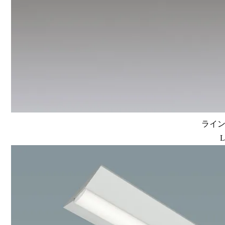
ラインル
L