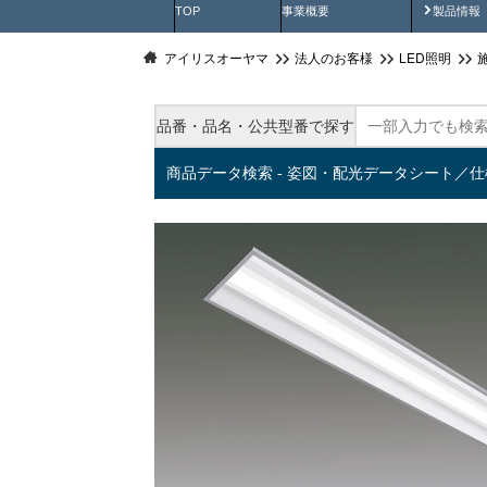
製品動
TOP
事業概要
製品情報
アイリスオーヤマ
法人のお客様
LED照明
品番・品名・公共型番で探す
商品データ検索 - 姿図・配光データシート／