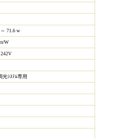
 ～ 71.6 w
lm/W
 242V
調光ｼｽﾃﾑ専用