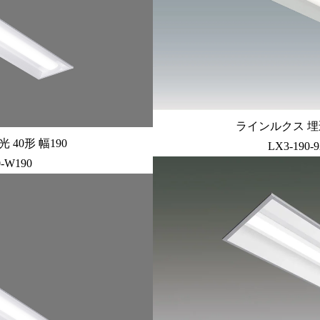
ラインルクス 埋込
40形 幅190
LX3-190-
0-W190