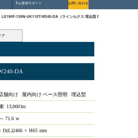
安全にご使用いただくために
お客様サポート
お問い合わせ
LX190F-130N-UK110T-W240-DA（ラインルクス 埋込型 DALI 110形 幅220 ）
リア
-W240-DA
ALI 110形 幅220
店舗向け 屋内向け ベース照明 埋込型
束
13,000
lm
～ 71.6
w
×
D(L)
2466
×
H
65
mm