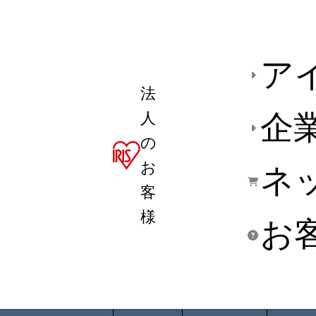
ア
法
人
企
の
お
ネ
客
様
お
商品デ
用途別