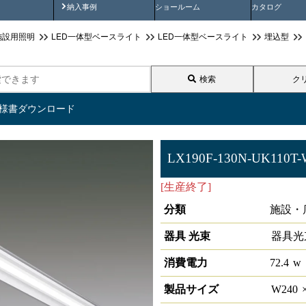
画
納入事例動画
納入事例
ショールーム
カタログ
施設用照明
LED一体型ベースライト
LED一体型ベースライト
埋込型
検索
ク
仕様書ダウンロード
LX190F-130N-UK110T
[生産終了]
ラインルクス 埋込型 D
分類
施設・
器具 光束
器具光
消費電力
72.4
w
製品サイズ
W
240