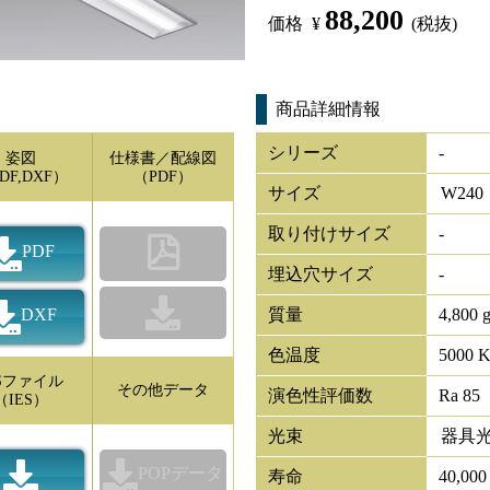
88,200
価格
¥
(税抜)
商品詳細情報
シリーズ
-
姿図
仕様書／配線図
DF,DXF）
（PDF）
サイズ
W
240
取り付けサイズ
-
PDF
埋込穴サイズ
-
DXF
質量
4,800 
色温度
5000 
ESファイル
その他データ
演色性評価数
Ra 85
（IES）
光束
器具
POPデータ
寿命
40,00