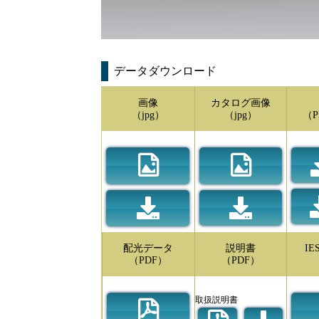
データダウンロード
画像
カタログ画像
（jpg）
（jpg）
（P
配光データ
説明書
I
（PDF）
（PDF）
取扱説明書