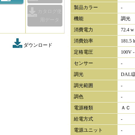
製品カラー
-
カタログ使
機能
調光
用データ
消費電力
72.4 w
消費効率
181.5 
ダウンロード
定格電圧
100V -
センサー
-
調光
DALI
調光範囲
-
調色
-
電源種類
ＡＣ
給電方式
-
電源ユニット
-