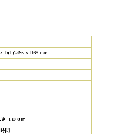
×
D(L)
2466
×
H
65
mm
g
K
光束
13000
lm
0 時間