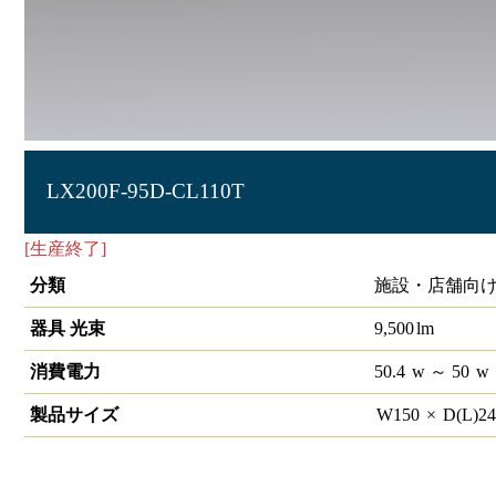
LX200F-95D-CL110T
[生産終了]
ラインルクス 直付型 非調光 110形 幅150
分類
施設・店舗向け
器具 光束
9,500
lm
消費電力
50.4
w
～ 50
w
製品サイズ
W
150
×
D(L)
2