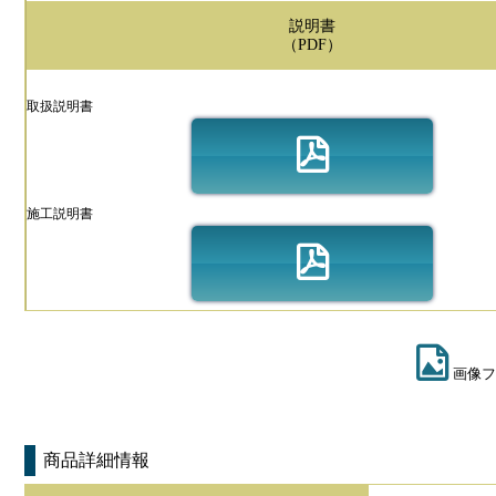
説明書
（PDF）
取扱説明書
施工説明書
画像フ
商品詳細情報