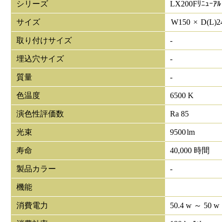
シリーズ
LX200Fﾘﾆｭｰｱﾙ
サイズ
W
150
×
D(L)
2
取り付けサイズ
-
埋込穴サイズ
-
質量
-
色温度
6500 K
演色性評価数
Ra 85
光束
9500
lm
寿命
40,000 時間
製品カラー
-
機能
消費電力
50.4 w ～ 50 w