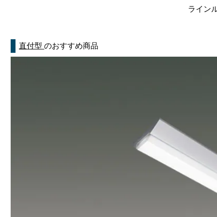
ラインルク
直付型
のおすすめ商品