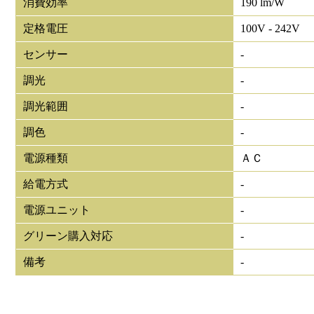
消費効率
190 lm/W
定格電圧
100V - 242V
センサー
-
調光
-
調光範囲
-
調色
-
電源種類
ＡＣ
給電方式
-
電源ユニット
-
グリーン購入対応
-
備考
-