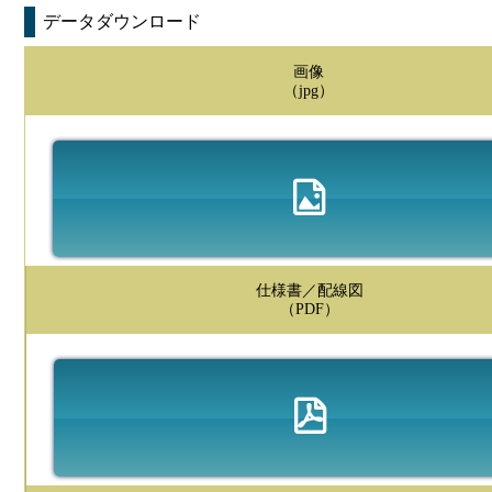
データダウンロード
画像
（jpg）
仕様書／配線図
（PDF）