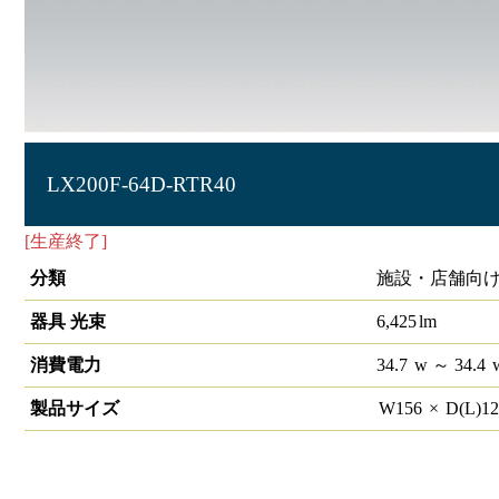
LX200F-64D-RTR40
[生産終了]
ラインルクス 笠付型 非調光 40形
分類
施設・店舗向け
器具 光束
6,425
lm
消費電力
34.7
w
～ 34.4
製品サイズ
W
156
×
D(L)
1