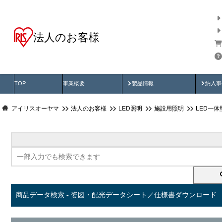
法人のお客様
商品データ検索
用途別から探す
納入
製品動画
納入
TOP
事業概要
製品情報
納入事
アイリスオーヤマ
法人のお客様
LED照明
施設用照明
LED一
商品データ検索 - 姿図・配光データシート／仕様書ダウンロード