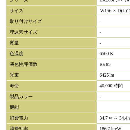
サイズ
W
156
×
D(L)
1
取り付けサイズ
-
埋込穴サイズ
-
質量
-
色温度
6500 K
演色性評価数
Ra 85
光束
6425
lm
寿命
40,000 時間
製品カラー
-
機能
消費電力
34.7 w ～ 34.4 
消費効率
186.7 lm/W