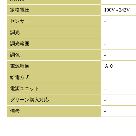
定格電圧
100V - 242V
センサー
-
調光
-
調光範囲
-
調色
-
電源種類
ＡＣ
給電方式
-
電源ユニット
-
グリーン購入対応
-
備考
-