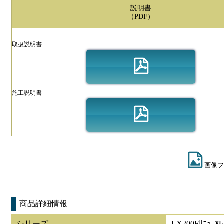
説明書
（PDF）
取扱説明書
施工説明書
画像フ
商品詳細情報
シリーズ
LX200Fﾘﾆｭｰｱﾙ