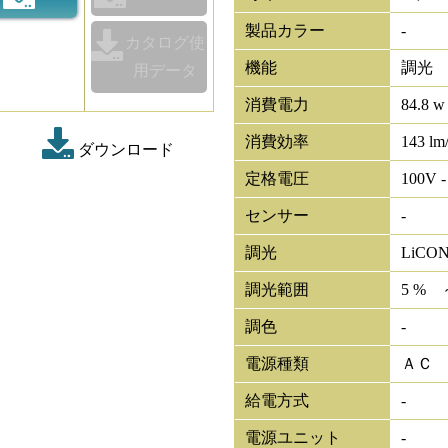
製品カラー
-
カタログ使
機能
調光
用データ
消費電力
84.8 w
消費効率
143 lm
ダウンロード
定格電圧
100V -
センサー
-
調光
LiCO
調光範囲
5 % 
調色
-
電源種類
ＡＣ
給電方式
-
電源ユニット
-