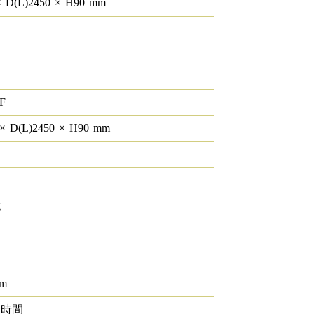
×
D(L)
2450
×
H
90
mm
F
×
D(L)
2450
×
H
90
mm
g
K
lm
0 時間