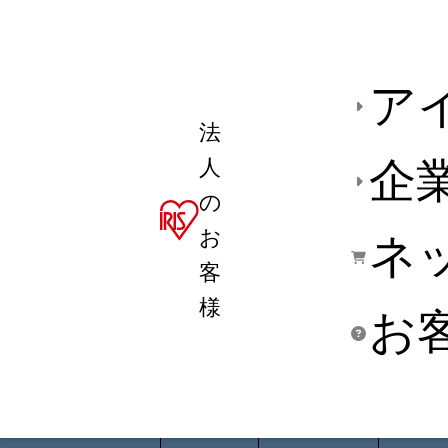
ア
法
人
企
の
お
ネ
客
様
お
商品デ
用途別