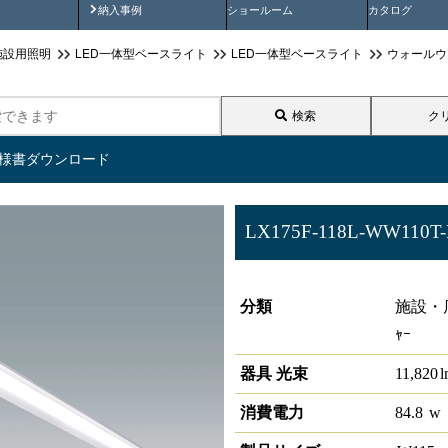
画
納入事例動画
納入事例
ショールーム
カタログ
施設用照明
LED一体型ベースライト
LED一体型ベースライト
ウォールウ
検索
ク
仕様書ダウンロード
LX175F-118L-WW110T-
ラインルクス ウォールウォッシャ
分類
施設・店
ｬｰ
器具 光束
11,820
消費電力
84.8
w