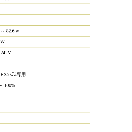
 ～ 82.6 w
/W
 242V
NEXｼｽﾃﾑ専用
～ 100%