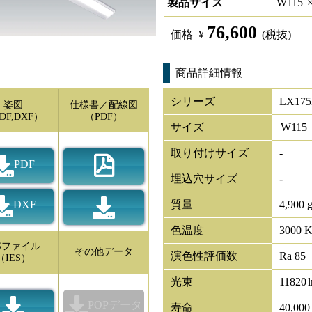
製品サイズ
W
115
76,600
価格
¥
(税抜)
商品詳細情報
シリーズ
LX175
姿図
仕様書／配線図
DF,DXF）
（PDF）
サイズ
W
115
取り付けサイズ
-
PDF
埋込穴サイズ
-
DXF
質量
4,900 
色温度
3000 
ESファイル
その他データ
演色性評価数
Ra 85
（IES）
光束
11820
POPデータ
寿命
40,00