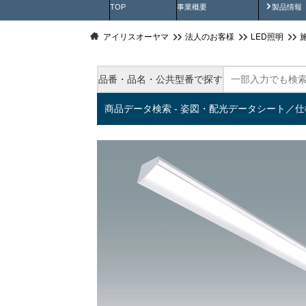
製品動
TOP
事業概要
製品情報
アイリスオーヤマ
法人のお客様
LED照明
品番・品名・公共型番で探す
商品データ検索 - 姿図・配光データシート／