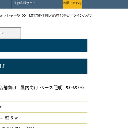
安全にご使用いただくために
お客様サポート
お問い合わせ
LX175F-118L-WW110T-LI（ラインルクス ウォールウォッシャー型
ォッシャー型
リア
LI
ー型 LiCONEX 110形
舗向け 屋内向け ベース照明 ｳｫｰﾙｳｫｯｼ
lm
～ 82.6
w