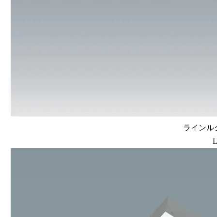
ラインルク
L