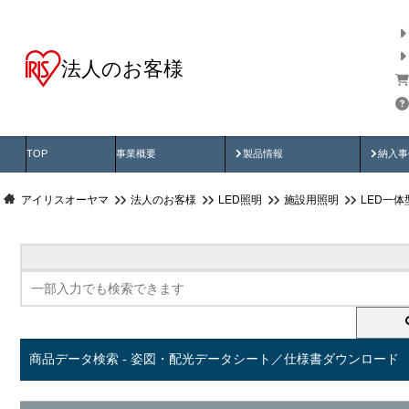
法人のお客様
商品データ検索
用途別から探す
納入
製品動画
納入
TOP
事業概要
製品情報
納入事
アイリスオーヤマ
法人のお客様
LED照明
施設用照明
LED一
商品データ検索 - 姿図・配光データシート／仕様書ダウンロード