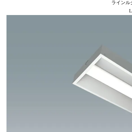
ラインルク
L