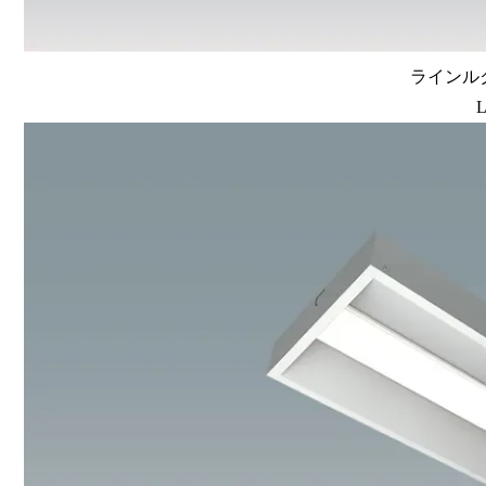
ラインルク
L