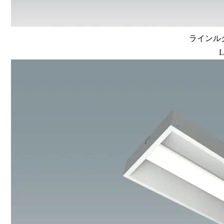
ラインルク
L