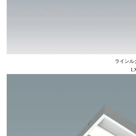
ラインルク
L