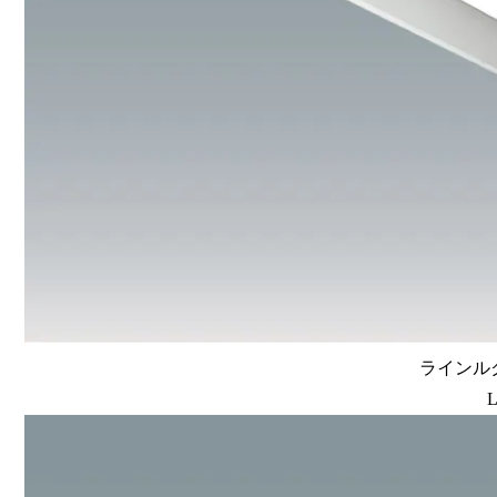
ラインルク
L