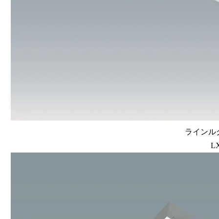
ラインルク
L