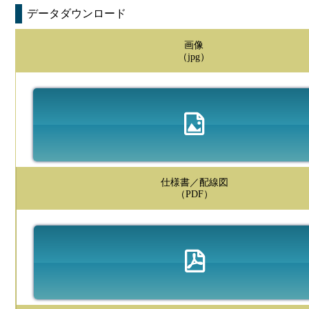
データダウンロード
画像
（jpg）
仕様書／配線図
（PDF）