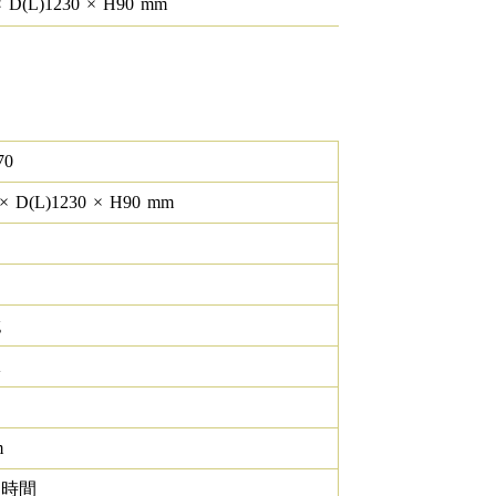
×
D(L)
1230
×
H
90
mm
70
×
D(L)
1230
×
H
90
mm
g
K
m
0 時間