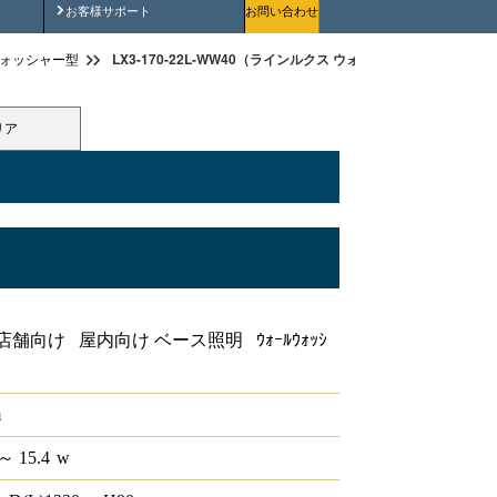
安全にご使用いただくために
お客様サポート
お問い合わせ
LX3-170-22L-WW40（ラインルクス ウォールウォッシャー型 非
ォッシャー型
リア
ャー型 非調光 40形
舗向け 屋内向け ベース照明 ｳｫｰﾙｳｫｯｼ
m
～ 15.4
w