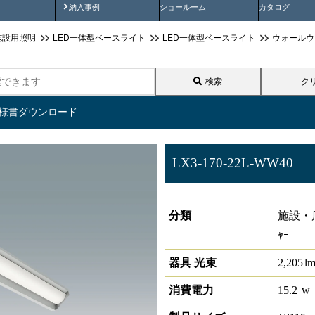
画
納入事例動画
納入事例
ショールーム
カタログ
施設用照明
LED一体型ベースライト
LED一体型ベースライト
ウォールウ
検索
ク
仕様書ダウンロード
LX3-170-22L-WW40
ラインルクス ウォールウォッシ
分類
施設・店
ｬｰ
器具 光束
2,205
l
消費電力
15.2
w