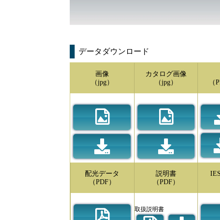
データダウンロード
画像
カタログ画像
（jpg）
（jpg）
（P
配光データ
説明書
I
（PDF）
（PDF）
取扱説明書