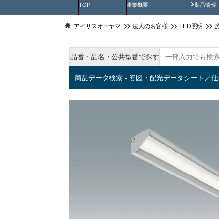
製品動
TOP
事業概要
製品情報
アイリスオーヤマ
法人のお客様
LED照明
品番・品名・公共型番で探す
商品データ検索 - 姿図・配光データシート／