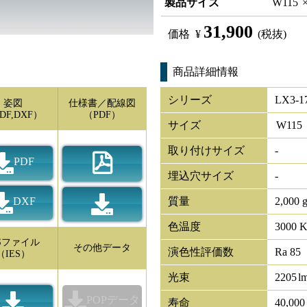
製品サイズ
W
115
31,900
価格
¥
(税抜)
商品詳細情報
シリーズ
LX3-1
姿図
仕様書／配線図
DF,DXF）
（PDF）
サイズ
W
115
取り付けサイズ
-
PDF
埋込穴サイズ
-
DXF
質量
2,000 
色温度
3000 
ESファイル
その他データ
演色性評価数
Ra 85
（IES）
光束
2205
l
POPデータ
寿命
40,00