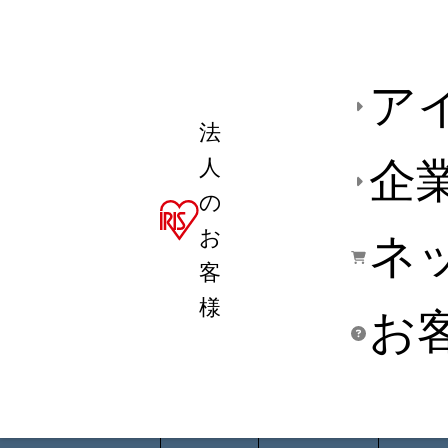
ア
法
人
企
の
お
ネ
客
様
お
商品デ
用途別