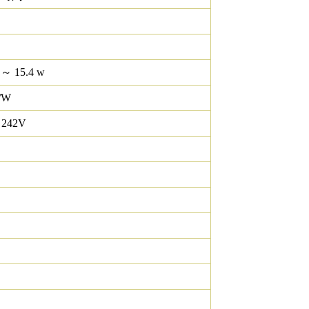
 ～ 15.4 w
/W
 242V