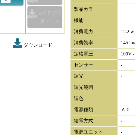
製品カラー
-
カタログ使
機能
用データ
消費電力
15.2 w
消費効率
145 lm
ダウンロード
定格電圧
100V -
センサー
-
調光
-
調光範囲
-
調色
-
電源種類
ＡＣ
給電方式
-
電源ユニット
-