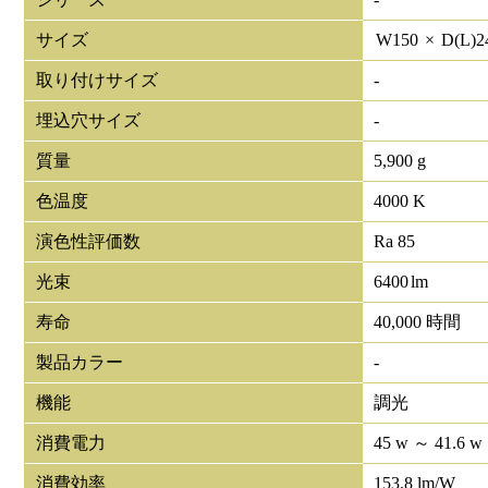
サイズ
W
150
×
D(L)
2
取り付けサイズ
-
埋込穴サイズ
-
質量
5,900 g
色温度
4000 K
演色性評価数
Ra 85
光束
6400
lm
寿命
40,000 時間
製品カラー
-
機能
調光
消費電力
45 w ～ 41.6 w
消費効率
153.8 lm/W