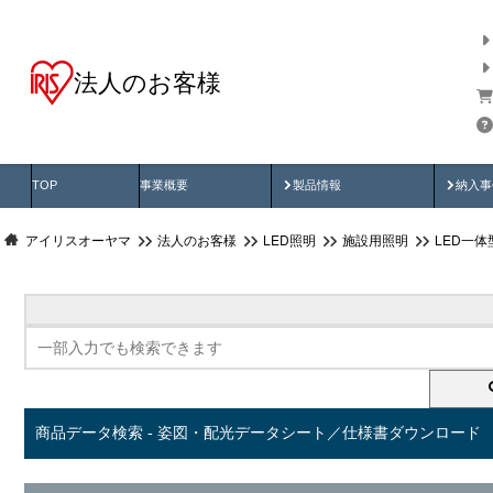
法人のお客様
商品データ検索
用途別から探す
納入
製品動画
納入
TOP
事業概要
製品情報
納入事
アイリスオーヤマ
法人のお客様
LED照明
施設用照明
LED一
商品データ検索 - 姿図・配光データシート／仕様書ダウンロード