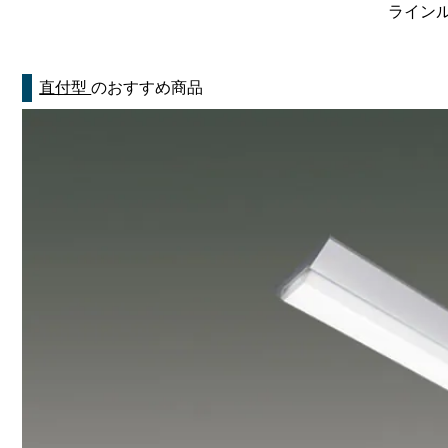
ラインルク
直付型
のおすすめ商品