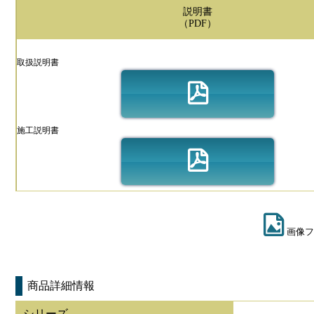
説明書
（PDF）
取扱説明書
施工説明書
画像フ
商品詳細情報
シリーズ
-