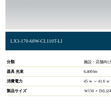
LX3-170-60W-CL110T-LI
ラインルクス 直付型 LiCONEX 110形 幅150
分類
施設・店舗向け
器具 光束
6,400
lm
消費電力
45
w
～ 41.6
w
製品サイズ
W
150
×
D(L)
2