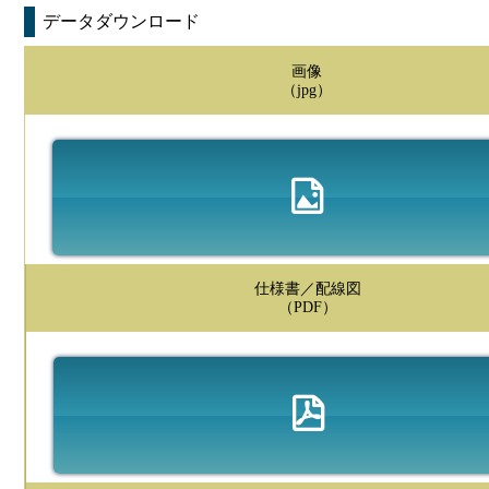
データダウンロード
画像
（jpg）
仕様書／配線図
（PDF）