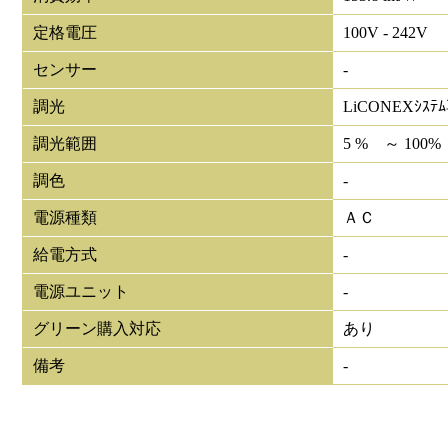
定格電圧
100V - 242V
センサー
-
調光
LiCONEXｼｽﾃ
調光範囲
5 % ～ 100%
調色
-
電源種類
ＡＣ
給電方式
-
電源ユニット
-
グリーン購入対応
あり
備考
-