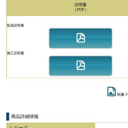
説明書
（PDF）
取扱説明書
施工説明書
画像フ
商品詳細情報
シリーズ
-