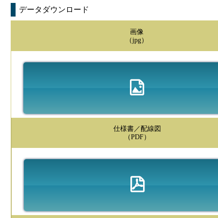
データダウンロード
画像
（jpg）
仕様書／配線図
（PDF）