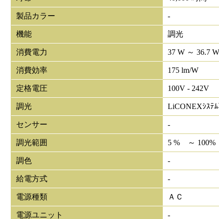
製品カラー
-
機能
調光
消費電力
37 W ～ 36.7 
消費効率
175 lm/W
定格電圧
100V - 242V
調光
LiCONEXｼｽﾃ
センサー
-
調光範囲
5 % ～ 100%
調色
-
給電方式
-
電源種類
ＡＣ
電源ユニット
-