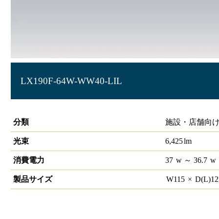
LX190F-64W-WW40-LIL
ラインルクス ウォールウォッシャー型 LiCONEX長距離通信
分類
施設・店舗向け 
光束
6,425
lm
消費電力
37
w
～ 36.7
w
製品サイズ
W
115
×
D(L)
1