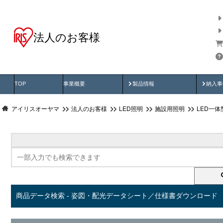
法人のお客様
商品データ検索
用途別から探す
納入
製品動画
納入
TOP
事業概要
製品情報
納入事
アイリスオーヤマ
法人のお客様
LED照明
施設用照明
LED一
商品データ検索 - 姿図・配光データシート／仕様書ダウンロード