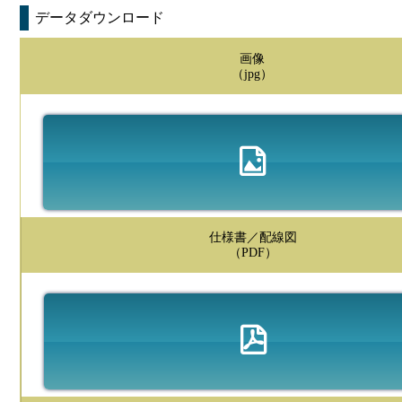
データダウンロード
画像
（jpg）
仕様書／配線図
（PDF）