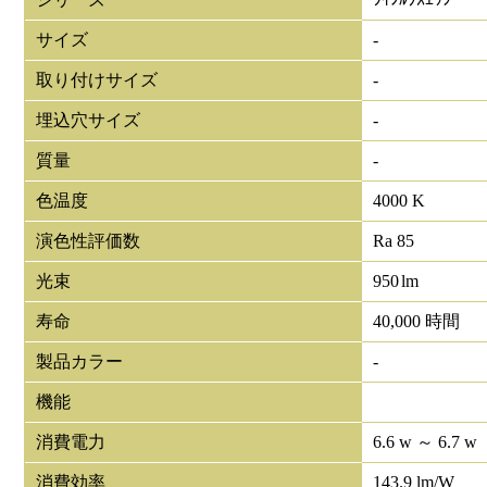
サイズ
-
取り付けサイズ
-
埋込穴サイズ
-
質量
-
色温度
4000 K
演色性評価数
Ra 85
光束
950
lm
寿命
40,000 時間
製品カラー
-
機能
消費電力
6.6 w ～ 6.7 w
消費効率
143.9 lm/W