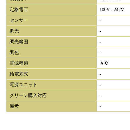
定格電圧
100V - 242V
センサー
-
調光
-
調光範囲
-
調色
-
電源種類
ＡＣ
給電方式
-
電源ユニット
-
グリーン購入対応
-
備考
-