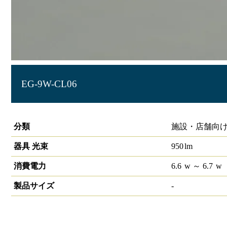
EG-9W-CL06
LIDIOラインルクスエッジ 直付型 非調光 600mm
分類
施設・店舗向け
器具 光束
950
lm
消費電力
6.6
w
～ 6.7
w
製品サイズ
-