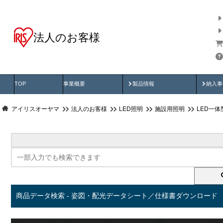
法人のお客様
商品データ検索
用途別から探す
納入
製品動画
納入
TOP
事業概要
製品情報
納入事
アイリスオーヤマ
法人のお客様
LED照明
施設用照明
LED一
商品データ検索 - 姿図・配光データシート／仕様書ダウンロード