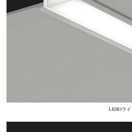
LIDIOラ