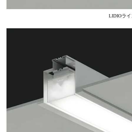
LIDIOラ