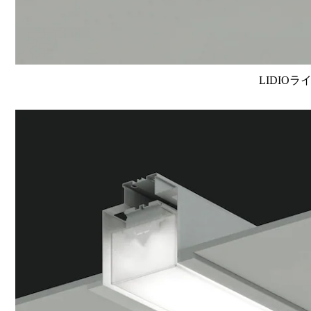
LIDIOラ