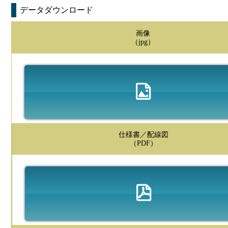
データダウンロード
画像
（jpg）
仕様書／配線図
（PDF）