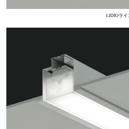
LIDIOラ