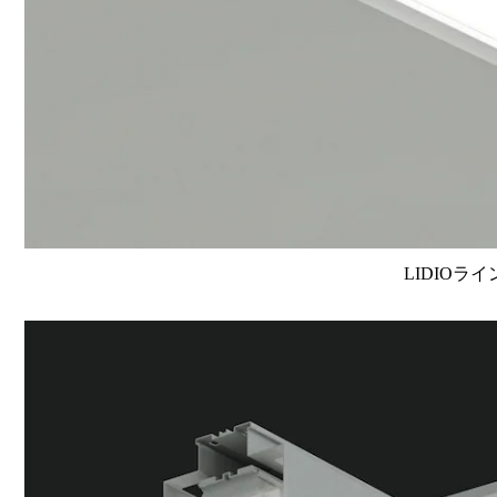
LIDIOラ