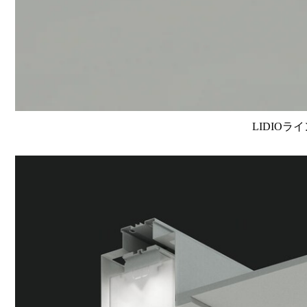
LIDIOラ