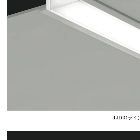
LIDIOラ