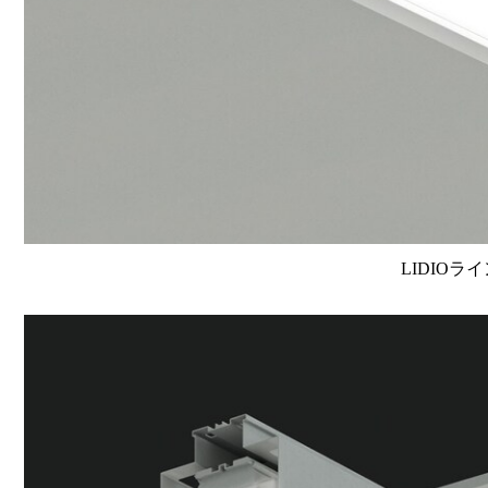
LIDIOラ