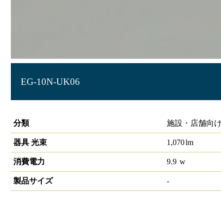
EG-10N-UK06
LIDIOラインルクスエッジ 埋込型 非調光 600mm
分類
施設・店舗向け
器具 光束
1,070
lm
消費電力
9.9
w
製品サイズ
-