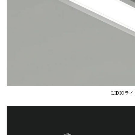
LIDIOラ