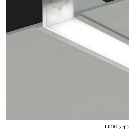
LIDIOラ