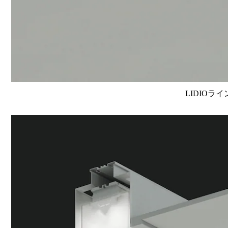
LIDIOラ