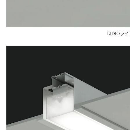
LIDIOラ