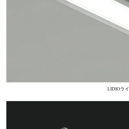
LIDIOラ