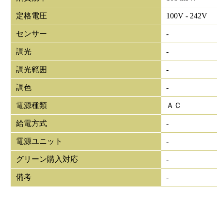
定格電圧
100V - 242V
センサー
-
調光
-
調光範囲
-
調色
-
電源種類
ＡＣ
給電方式
-
電源ユニット
-
グリーン購入対応
-
備考
-