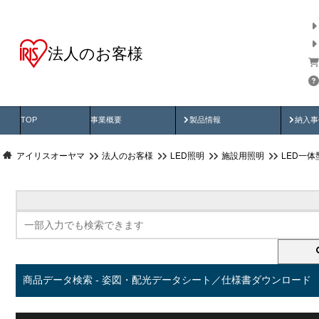
法人のお客様
商品データ検索
用途別から探す
納入
製品動画
納入
TOP
事業概要
製品情報
納入事
アイリスオーヤマ
法人のお客様
LED照明
施設用照明
LED一
商品データ検索 - 姿図・配光データシート／仕様書ダウンロード