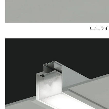
LIDIOラ