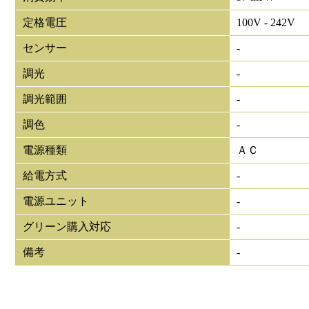
定格電圧
100V - 242V
センサー
-
調光
-
調光範囲
-
調色
-
電源種類
ＡＣ
給電方式
-
電源ユニット
-
グリーン購入対応
-
備考
-