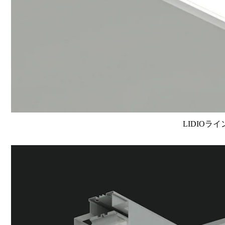
LIDIOラ