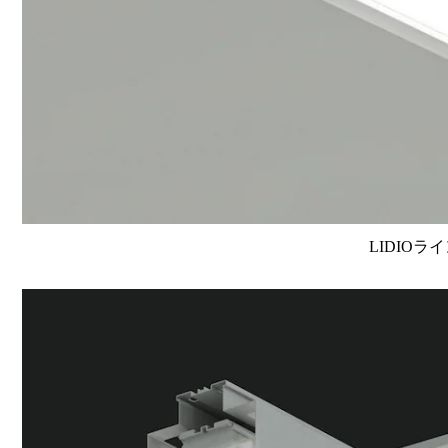
LIDIOラ