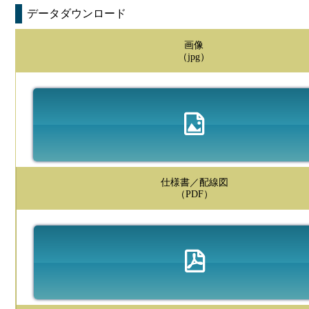
データダウンロード
画像
（jpg）
仕様書／配線図
（PDF）