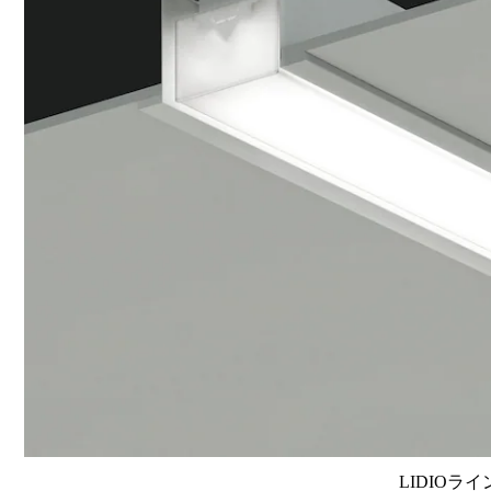
LIDIOラ