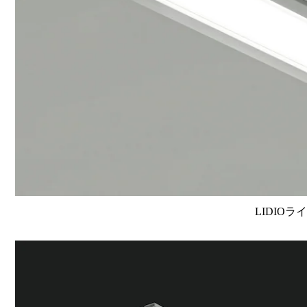
LIDIOラ