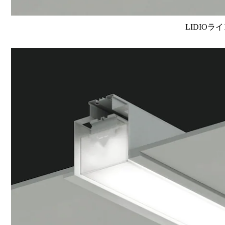
LIDIOラ