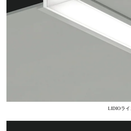
LIDIOラ