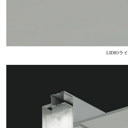
LIDIOラ