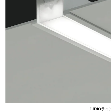
LIDIOラ