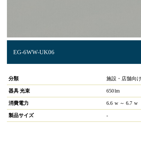
EG-6WW-UK06
LIDIOラインルクスエッジ 埋込型 非調光 600mm
分類
施設・店舗向け
器具 光束
650
lm
消費電力
6.6
w
～ 6.7
w
製品サイズ
-