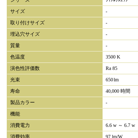
サイズ
-
取り付けサイズ
-
埋込穴サイズ
-
質量
-
色温度
3500 K
演色性評価数
Ra 85
光束
650
lm
寿命
40,000 時間
製品カラー
-
機能
消費電力
6.6 w ～ 6.7 w
消費効率
97 lm/W