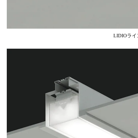
LIDIOラ