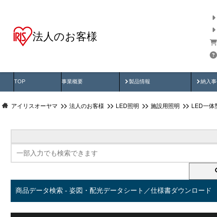
法人のお客様
商品データ検索
用途別から探す
納入
製品動画
納入
TOP
事業概要
製品情報
納入事
アイリスオーヤマ
法人のお客様
LED照明
施設用照明
LED一
商品データ検索 - 姿図・配光データシート／仕様書ダウンロード