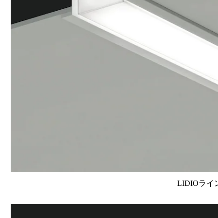
LIDIOラ