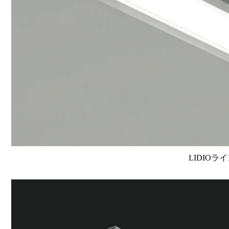
LIDIOラ