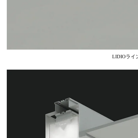
LIDIOラ