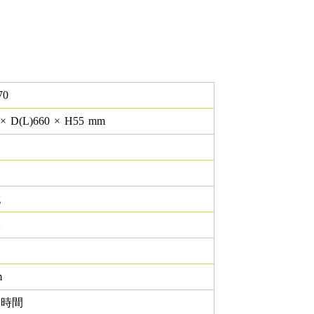
70
×
D(L)
660
×
H
55
mm
g
K
m
0 時間