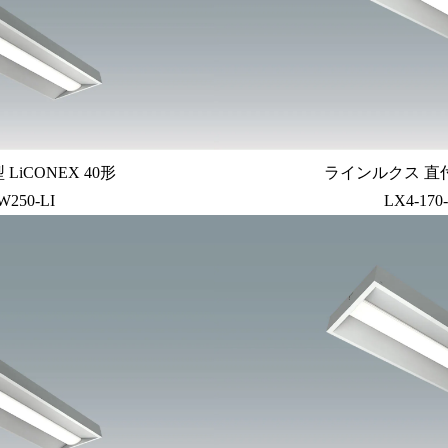
iCONEX 40形
ラインルクス 直付
W250-LI
LX4-170