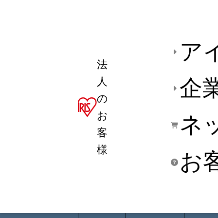
ア
法
人
企
の
お
ネ
客
様
お
商品デ
用途別