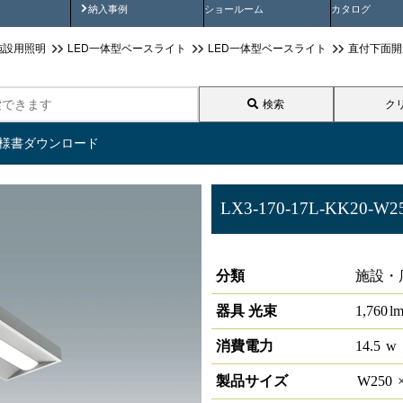
画
納入事例動画
納入事例
ショールーム
カタログ
施設用照明
LED一体型ベースライト
LED一体型ベースライト
直付下面開
検索
ク
仕様書ダウンロード
LX3-170-17L-KK20-W2
ラインルクス 直付下面開放型 P
分類
施設・
器具 光束
1,760
l
消費電力
14.5
w
製品サイズ
W
250