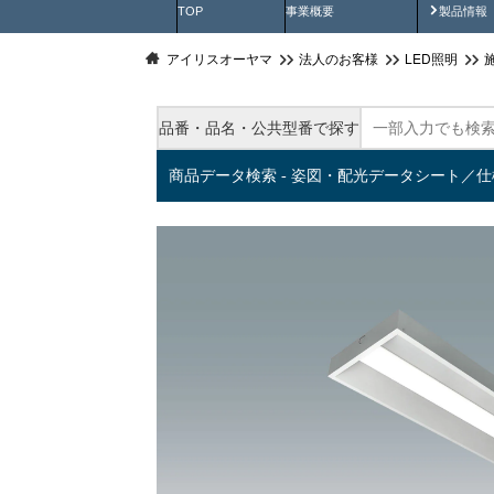
製品動
TOP
事業概要
製品情報
アイリスオーヤマ
法人のお客様
LED照明
品番・品名・公共型番で探す
商品データ検索 - 姿図・配光データシート／