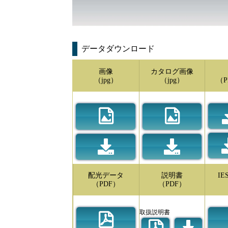
データダウンロード
画像
カタログ画像
（jpg）
（jpg）
（P
配光データ
説明書
I
（PDF）
（PDF）
取扱説明書