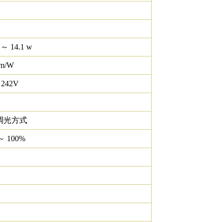
 ～ 14.1 w
lm/W
 242V
調光方式
～ 100%