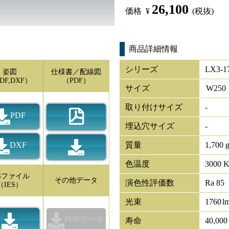
26,100
価格
¥
(税抜)
商品詳細情報
シリーズ
LX3-1
姿図
仕様書／配線図
DF,DXF）
（PDF）
サイズ
W
250
取り付けサイズ
-
PDF
埋込穴サイズ
-
DXF
質量
1,700 
色温度
3000 
ESファイル
その他データ
演色性評価数
Ra 85
（IES）
光束
1760
l
POPデータ
寿命
40,00