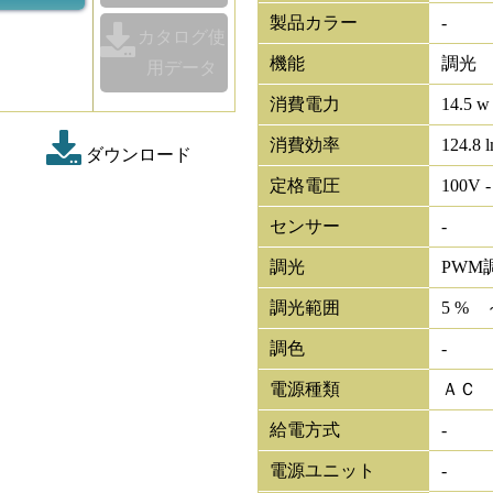
製品カラー
-
カタログ使
機能
調光
用データ
消費電力
14.5 w
消費効率
124.8 
ダウンロード
定格電圧
100V -
センサー
-
調光
PWM
調光範囲
5 % 
調色
-
電源種類
ＡＣ
給電方式
-
電源ユニット
-