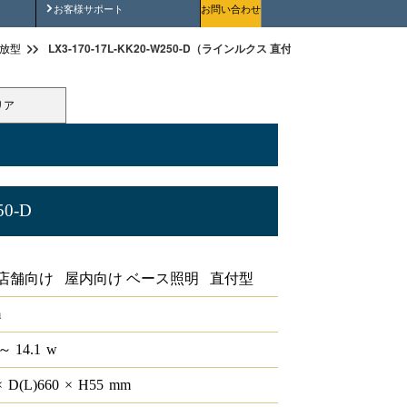
安全にご使用いただくために
お客様サポート
お問い合わせ
LX3-170-17L-KK20-W250-D（ラインルクス 直付下面開放型 PWM 20形
放型
リア
50-D
WM 20形
店舗向け 屋内向け ベース照明 直付型
m
～ 14.1
w
×
D(L)
660
×
H
55
mm