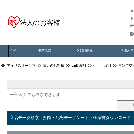
法人のお客様
商品データ検索
用途別から探す
納入
製品動画
納入
TOP
事業概要
製品情報
納入事
アイリスオーヤマ
法人のお客様
LED照明
住宅用照明
ランプ交換
商品データ検索 - 姿図・配光データシート／仕様書ダウンロード