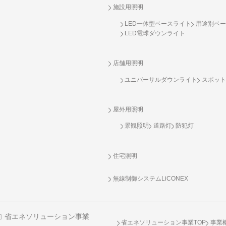
施設用照明
LED一体型ベースライト
用途別ベー
LED電球ダウンライト
店舗用照明
ユニバーサルダウンライト
スポット
屋外用照明
景観照明
道路灯
防犯灯
住宅照明
無線制御システム
LiCONEX
省エネソリューション事業
省エネソリューション事業TOP
事業