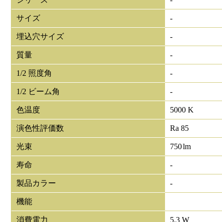
サイズ
-
埋込穴サイズ
-
質量
-
1/2 照度角
-
1/2 ビーム角
-
色温度
5000 K
演色性評価数
Ra 85
光束
750
lm
寿命
-
製品カラー
-
機能
消費電力
5.3 W