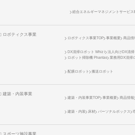
総合エネルギーマネジメントサービスENE
ロボティクス事業
ロボティクス事業TOP
事業概要
商品情
DX清掃ロボット Whiz i
法人向けDX清掃
ロボット掃除機 Phantas
業務用DX清掃ロ
配膳ロボット
搬送ロボット
建築・内装事業
建築・内装事業TOP
事業概要
商品情報
建築・内装
床材
パーソナルボックス
スポーツ施設事業