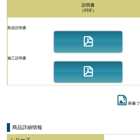
説明書
（PDF）
取扱説明書
施工説明書
画像フ
商品詳細情報
シリーズ
-