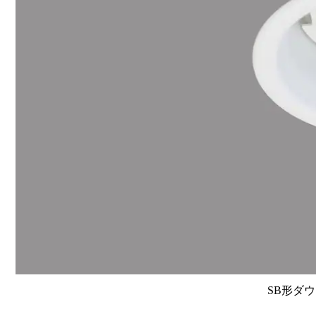
SB形ダウ