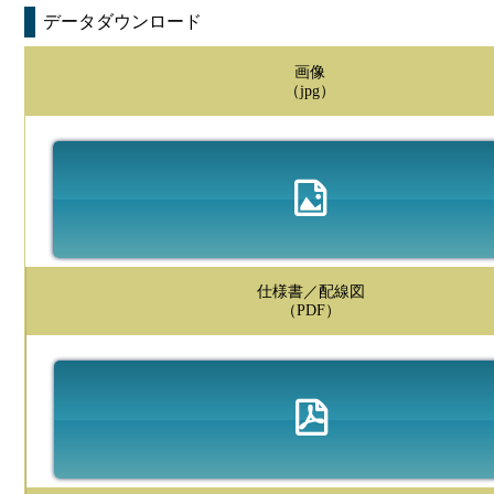
データダウンロード
画像
（jpg）
仕様書／配線図
（PDF）