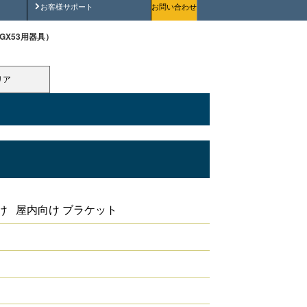
安全にご使用いただくために
お客様サポート
お問い合わせ
 GX53用器具）
リア
器具
け 屋内向け ブラケット