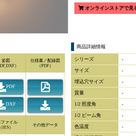
オンラインストアで見
商品詳細情報
シリーズ
-
姿図
仕様書／配線図
DF,DXF）
（PDF）
サイズ
-
埋込穴サイズ
-
PDF
質量
-
DXF
1/2 照度角
-
1/2 ビーム角
-
ESファイル
その他データ
色温度
-
（IES）