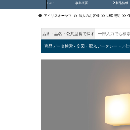
製品動
TOP
事業概要
製品情報
アイリスオーヤマ
法人のお客様
LED照明
品番・品名・公共型番で探す
商品データ検索 - 姿図・配光データシート／