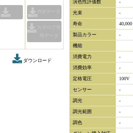
演色性評価数
-
POPデータ
光束
-
寿命
40,00
カタログ使
製品カラー
-
用データ
機能
消費電力
-
ダウンロード
消費効率
-
定格電圧
100V
センサー
-
調光
-
調光範囲
-
調色
-