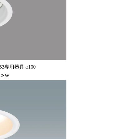
3専用器具 φ100
NCSW