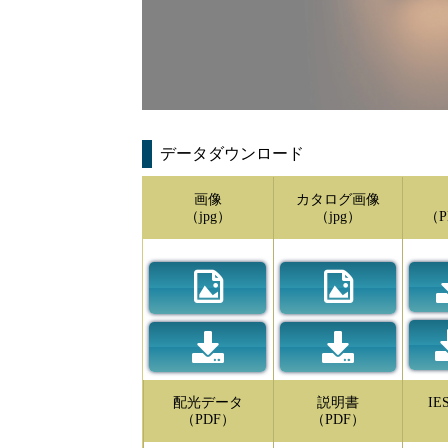
データダウンロード
画像
カタログ画像
（jpg）
（jpg）
（P
配光データ
説明書
I
（PDF）
（PDF）