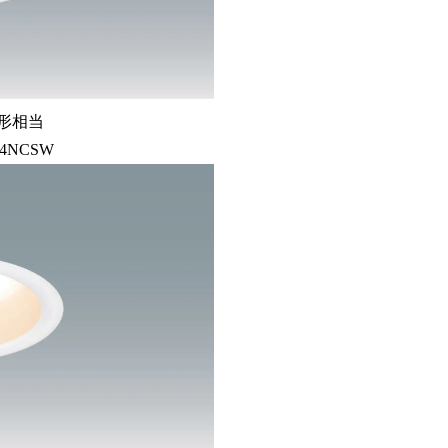
0形相当
14NCSW