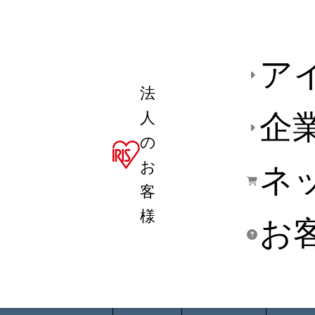
ア
法
人
企
の
お
ネ
客
様
お
商品デ
用途別