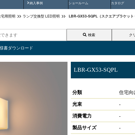
画
納入事例動画
納入事例
ショールーム
カタログ
LBR-GX53-SQPL（スクエアブラケット
住宅用照明
ランプ交換型 LED照明
検索
ク
仕様書ダウンロード
LBR-GX53-SQPL
スクエアブラケット GX53用
分類
住宅向
光束
-
消費電力
-
製品サイズ
-